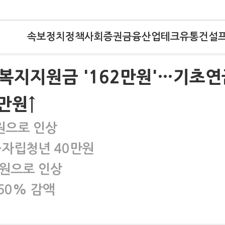
속보
정치
정책
사회
증권
금융
산업
테크
유통
건설
급복지지원금 '162만원'…기초연
만원↑
원으로 인상
·자립청년 40만원
만원으로 인상
50% 감액