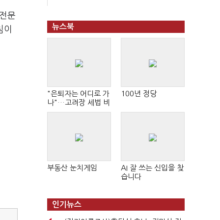
학전문
뉴스북
침이
"은퇴자는 어디로 가
100년 정당
나"…고려장 세법 비
판 확산
부동산 눈치게임
AI 잘 쓰는 신입을 찾
습니다
인기뉴스