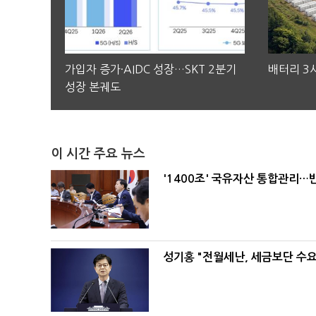
가입자 증가·AIDC 성장…SKT 2분기
배터리 3사
성장 본궤도
이 시간 주요 뉴스
'1400조' 국유자산 통합관리
성기홍 "전월세난, 세금보단 수요