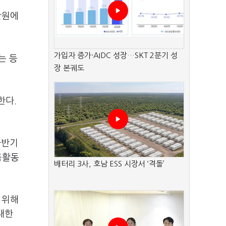
만원에
가입자 증가·AIDC 성장…SKT 2분기 성
는 등
장 본궤도
한다.
하반기
육활동
배터리 3사, 호남 ESS 시장서 ‘격돌’
 위해
대한