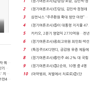
1
(정기여론조사)②당심·호남, 김민석-정
청래 '초접전'...
2
(정기여론조사)①당심, 김민석·정청래
'초접전'…대통령 ...
3
삼전닉스 “주주환원 확대 방안 마련”…
로이터에 성명...
4
(정기여론조사)⑤이 대통령 지지율 47.
7%…일주일 만에 ...
5
카카오, 2분기 영업익 2770억원…전년
비 36% 증가...
6
(정기여론조사)④최고위원 최민희·박선
원 '양강'…서미...
7
(특징주)SK디앤디, 금감원 유증 제동에
장 초반 상한가...
8
(정기여론조사)⑥민주 46.2% 대 국힘
(2023년 경제방향)육아휴직 1년6개월 추진…외국인력 비자 쿼터 11만명 확대
31.0%…오차범위 밖 ...
9
(정기여론조사)③2순위, 10명 중 4명
(2023년 경제방향)노동·교육·연금 '3대 개혁' 본격화…상반기엔 근로시간 개편
'송영길'…정청래 '한 ...
(2023년 경제방향)기업투자 촉진에 주력…시설투자 '50조' 지원·공제율 10%↑
10
(마약범죄, 처벌에서 치료로)②(단
(2023년 경제방향)긴급복지지원금 '162만원'…기초연금 1만4000원·장애수당 2만원↑
독)"마약은 전염병…여성...