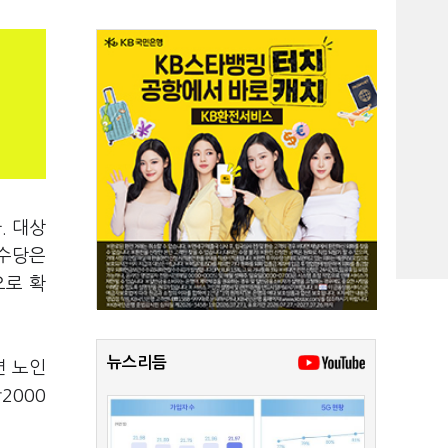
. 대상
애수당은
으로 확
뉴스리듬
면 노인
2000