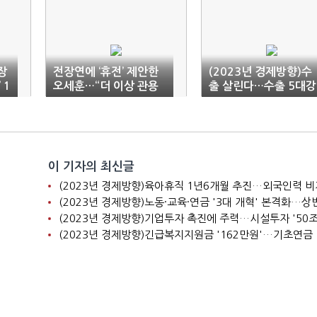
장
전장연에 ‘휴전’ 제안한
(2023년 경제방향)수
 1
오세훈…“더 이상 관용
출 살린다…수출 5대강
어렵다”
국 지원·무역금융 360
조 투입
이 기자의 최신글