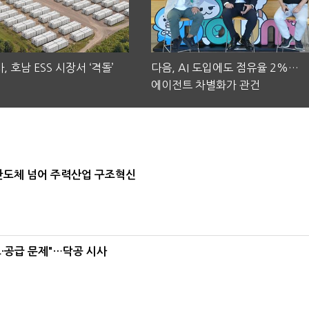
, 호남 ESS 시장서 ‘격돌’
다음, AI 도입에도 점유율 2%…
에이전트 차별화가 관건
…반도체 넘어 주력산업 구조혁신
·공급 문제"…닥공 시사