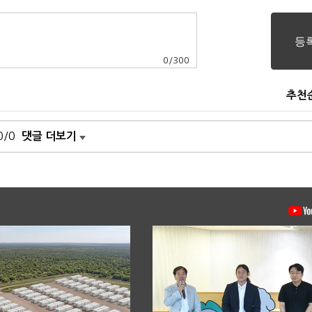
0
/
300
추천
0/0
댓글 더보기