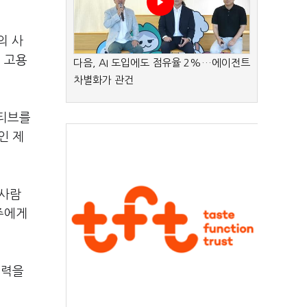
의 사
 고용
다음, AI 도입에도 점유율 2%…에이전트
차별화가 관건
센티브를
인 제
 사람
업주에게
능력을