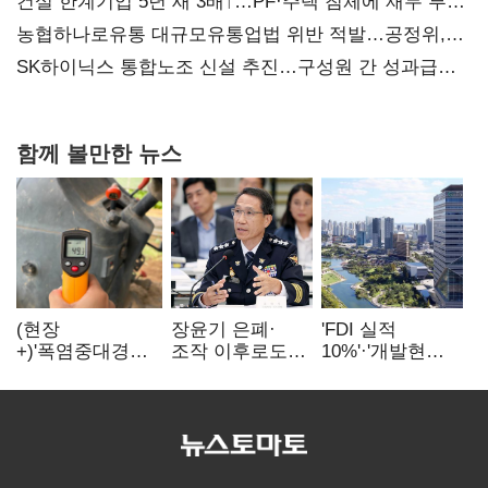
건설 한계기업 5년 새 3배↑…PF·주택 침체에 재무 부담
확대
농협하나로유통 대규모유통업법 위반 적발…공정위,
과징금 4억6200만원 부과
SK하이닉스 통합노조 신설 추진…구성원 간 성과급
불만 확산
함께 볼만한 뉴스
(현장
장윤기 은폐·
'FDI 실적
+)'폭염중대경보'
조작 이후로도
10%'·'개발현안
에도 농촌
정보유출·
산적'…
이주노동자는
내부비위…경찰
인천경제청장
강행군…'야외작
신뢰는 어디에
구원투수 찾기
업 중지' 권고도
무시