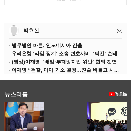
박효선
법무법인 바른, 인도네시아 진출
우리은행 ‘라임 징계’ 소송 변호사비, ‘퇴진’ 손태승 회장 개인이 납부하나
(영상)이재명, ‘배임·부패방지법 위반’ 혐의 전면 반박(종합)
이재명 “검찰, 이미 기소 결정…진술 비틀고 사건 조작에 악용”
뉴스리듬