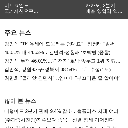
비트코인도
카카오, 2분기
국가자산으로…'
매출·영업익 역대
보관·평가·처분'
최대…에이전트
기준은 숙제
AI 수익화 관건
주요 뉴스
김민석 "TK 유세에 도움되는 당대표"…정청래 "벌써
대표된 양 당직 배분"
46.01% 대 44.53%…김민석·정청래 '초박빙'(종합)
김민석 누적 46.01%…'격전지' 호남 앞두고 1위 지켰다
(2보)
김민석, 강원·대구·경북서 48.54%…1위 수성(1보)
최민희 "골리앗 김민석"…임미애 "부끄러운 줄 알아야"
많이 본 뉴스
대형마트 2분기 판매 9.4% 감소…홈플러스 사태 여파
(주간증시전망)지수보다 종목…선별 장세 이어진다