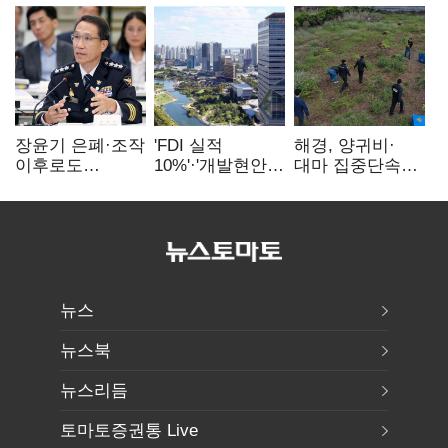
장윤기 은폐·조작
'FDI 실적
해경, 양귀비·
이후로도
10%'·'개발현안
대마 집중단속…
정보유출·
산적'…
4개월 동안
내부비위…경찰
인천경제청장
249명 검거
신뢰는 어디에
구원투수 찾기
뉴스
뉴스북
뉴스리듬
토마토증권통 Live