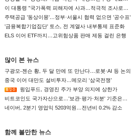
총선 지휘 못해"
이 대통령 "국가폭력 피해자에 사과…적극적 조사로
진실 밝혀야"
주택공급 '동상이몽'…정부·서울시 협력 없으면 '공수표'
'금융복합기업집단' 토스, 전 계열사 내부통제 표준화
ELS 이어 ETF까지…고위험상품 판매 제동 걸린 은행
많이 본 뉴스
구광모-젠슨 황, 두 달 만에 또 만난다…로봇·AI 등 논의
중국 이어 대만도 설비투자…메모리 ‘삼국전쟁’
윙입푸드, 경영진 주가 부양 의지에 상한가
비트코인도 국가자산으로…'보관·평가·처분' 기준은
숙제
네이버, 2분기 영업익 5203억원…전년비 0.2% 감소
함께 볼만한 뉴스