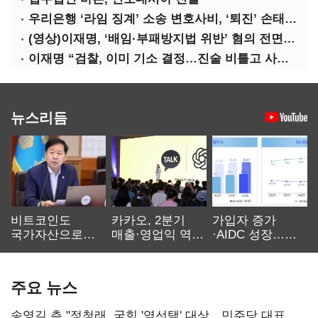
우리은행 ‘라임 징계’ 소송 변호사비, ‘퇴진’ 손태승 회장 개인이 납부하나
(영상)이재명, ‘배임·부패방지법 위반’ 혐의 전면 반박(종합)
이재명 “검찰, 이미 기소 결정…진술 비틀고 사건 조작에 악용”
뉴스리듬
비트코인도
카카오, 2분기
가입자 증가
국가자산으로…'
매출·영업익 역대
·AIDC 성장…
보관·평가·처분'
최대…에이전트
SKT 2분기 성장
기준은 숙제
AI 수익화 관건
본궤도
주요 뉴스
송영길 측 "정청래, 국힘 '역선택' 대상…민주당 대표로