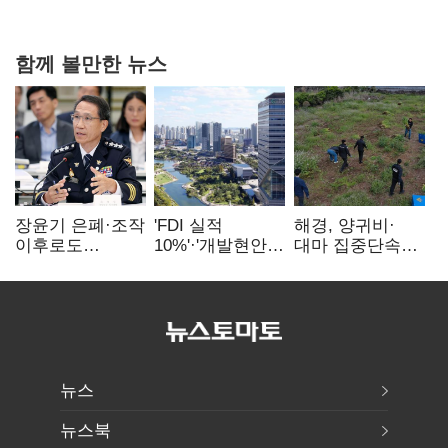
함께 볼만한 뉴스
장윤기 은폐·조작
'FDI 실적
해경, 양귀비·
이후로도
10%'·'개발현안
대마 집중단속…
정보유출·
산적'…
4개월 동안
내부비위…경찰
인천경제청장
249명 검거
신뢰는 어디에
구원투수 찾기
뉴스
뉴스북