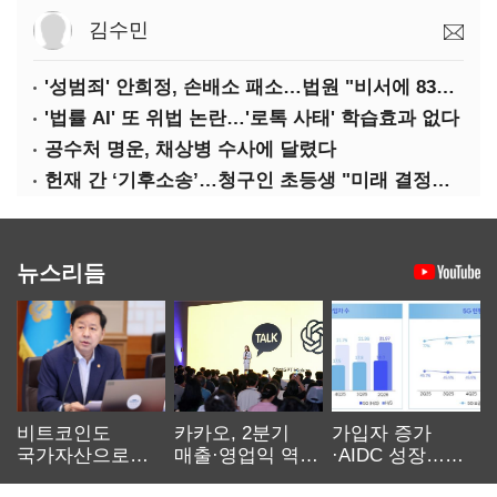
김수민
'성범죄' 안희정, 손배소 패소…법원 "비서에 8347만원 배상"
'법률 AI' 또 위법 논란…'로톡 사태' 학습효과 없다
공수처 명운, 채상병 수사에 달렸다
헌재 간 ‘기후소송’…청구인 초등생 "미래 결정할 중요한 소송"
뉴스리듬
비트코인도
카카오, 2분기
가입자 증가
국가자산으로…'
매출·영업익 역대
·AIDC 성장…
보관·평가·처분'
최대…에이전트
SKT 2분기 성장