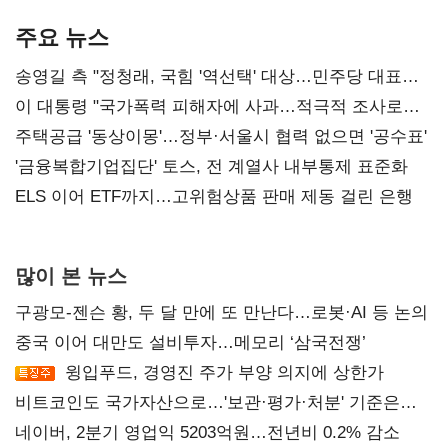
기준은 숙제
AI 수익화 관건
본궤도
주요 뉴스
송영길 측 "정청래, 국힘 '역선택' 대상…민주당 대표로
총선 지휘 못해"
이 대통령 "국가폭력 피해자에 사과…적극적 조사로
진실 밝혀야"
주택공급 '동상이몽'…정부·서울시 협력 없으면 '공수표'
'금융복합기업집단' 토스, 전 계열사 내부통제 표준화
ELS 이어 ETF까지…고위험상품 판매 제동 걸린 은행
많이 본 뉴스
구광모-젠슨 황, 두 달 만에 또 만난다…로봇·AI 등 논의
중국 이어 대만도 설비투자…메모리 ‘삼국전쟁’
윙입푸드, 경영진 주가 부양 의지에 상한가
비트코인도 국가자산으로…'보관·평가·처분' 기준은
숙제
네이버, 2분기 영업익 5203억원…전년비 0.2% 감소