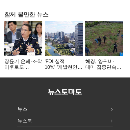
연 홈플러스
함께 볼만한 뉴스
장윤기 은폐·조작
'FDI 실적
해경, 양귀비·
이후로도
10%'·'개발현안
대마 집중단속…
정보유출·
산적'…
4개월 동안
내부비위…경찰
인천경제청장
249명 검거
신뢰는 어디에
구원투수 찾기
뉴스
뉴스북