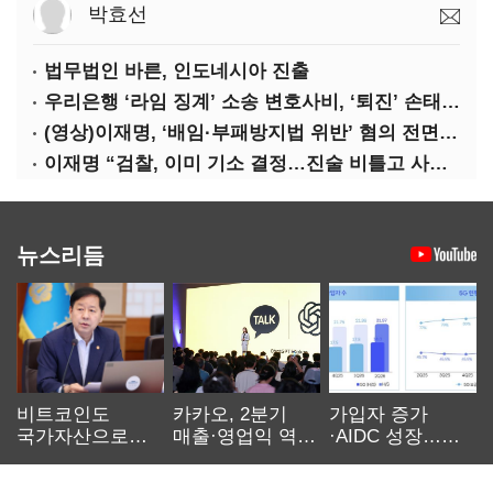
박효선
법무법인 바른, 인도네시아 진출
우리은행 ‘라임 징계’ 소송 변호사비, ‘퇴진’ 손태승 회장 개인이 납부하나
(영상)이재명, ‘배임·부패방지법 위반’ 혐의 전면 반박(종합)
이재명 “검찰, 이미 기소 결정…진술 비틀고 사건 조작에 악용”
뉴스리듬
비트코인도
카카오, 2분기
가입자 증가
국가자산으로…'
매출·영업익 역대
·AIDC 성장…
보관·평가·처분'
최대…에이전트
SKT 2분기 성장
기준은 숙제
AI 수익화 관건
본궤도