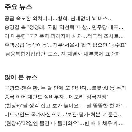
주요 뉴스
공급 속도전 외치더니…황희, 난데없이 '폐버스
리모델링' 제안
송영길 측 "정청래, 국힘 '역선택' 대상…민주당 대표로
총선 지휘 못해"
이 대통령 "국가폭력 피해자에 사과…적극적 조사로
진실 밝혀야"
주택공급 '동상이몽'…정부·서울시 협력 없으면 '공수표'
'금융복합기업집단' 토스, 전 계열사 내부통제 표준화
많이 본 뉴스
구광모-젠슨 황, 두 달 만에 또 만난다…로봇·AI 등 논의
중국 이어 대만도 설비투자…메모리 ‘삼국전쟁’
(현장+)"팔 생각 접고 호가 높여요"…'덜 똘똘한 한 채'
20억 키맞추기
비트코인도 국가자산으로…'보관·평가·처분' 기준은
숙제
(현장+)"12일엔 물건 다 들어와요"…빈 매대 채우며 문