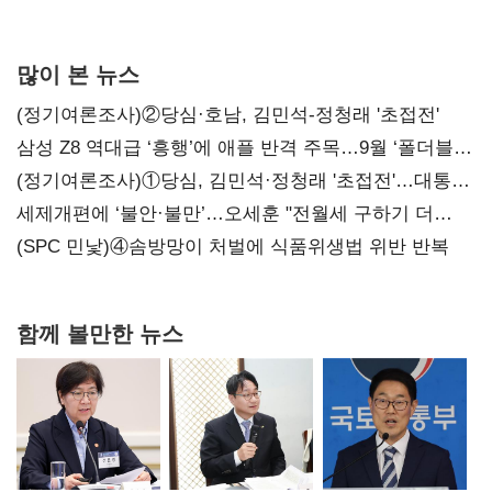
많이 본 뉴스
(정기여론조사)②당심·호남, 김민석-정청래 '초접전'
삼성 Z8 역대급 ‘흥행’에 애플 반격 주목…9월 ‘폴더블
대전’
(정기여론조사)①당심, 김민석·정청래 '초접전'…대통령
지지도 '50% 아래로'(종합)
세제개편에 ‘불안·불만’…오세훈 "전월세 구하기 더
힘들어질 것"
(SPC 민낯)④솜방망이 처벌에 식품위생법 위반 반복
함께 볼만한 뉴스