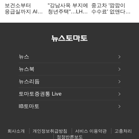
보건소부터
"강남사옥 부지에
중고차 '깜깜이
응급실까지 AI
청년주택"…LH도
수수료' 없앤다…
확산…지역의료
'공급 속도전'
7일 내 중대하자
혁신 본격화
생기면 환불
뉴스
뉴스북
뉴스리듬
토마토증권통 Live
IB토마토
회사소개
개인정보취급방침
서비스 이용약관
고충처리
정정반론보도