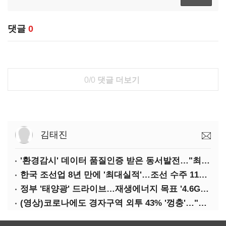
댓글
0
0/0
댓글 더보기
김태진
'환경감시' 데이터 품질인증 받은 동서발전…"최고등급 획득"
한국 조선업 8년 만에 '최대실적'…조선 수주 112% '껑충'
정부 '태양광' 드라이브…재생에너지 목표 '4.6GW 초과' 달성
(영상)코로나에도 경자구역 외투 43% '껑충'…"의약·바이오 투자 늘어"