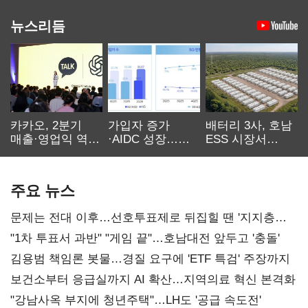
뉴스리듬
카카오, 2분기
가입자 증가
배터리 3사, 호남
매출·영업익 역대
·AIDC 성장…
ESS 시장서
최대…에이전트
SKT 2분기 성장
‘격돌’
AI 수익화 관건
본궤도
주요 뉴스
문제는 전대 이후…선호투표제로 뒤집힐 땐 '지지층
불복'
"1차 투표서 과반" "게임 끝"…호남대전 앞두고 '충돌'
김용범 책임론 봇물…경질 요구에 'ETF 특검' 주장까지
보건소부터 응급실까지 AI 확산…지역의료 혁신 본격화
"강남사옥 부지에 청년주택"…LH도 '공급 속도전'