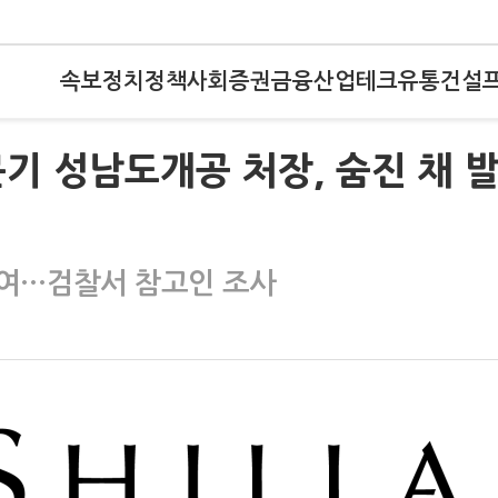
속보
정치
정책
사회
증권
금융
산업
테크
유통
건설
문기 성남도개공 처장, 숨진 채 
참여…검찰서 참고인 조사