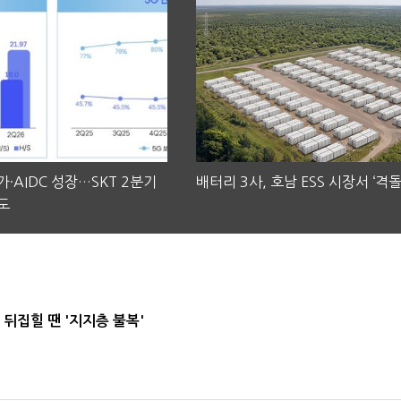
·AIDC 성장…SKT 2분기
배터리 3사, 호남 ESS 시장서 ‘격돌
도
뒤집힐 땐 '지지층 불복'