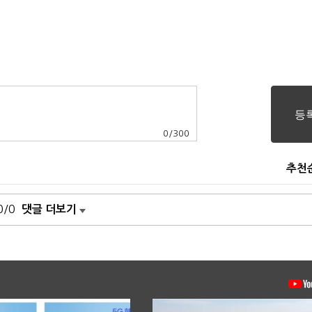
0
/
300
추천
0/0
댓글 더보기