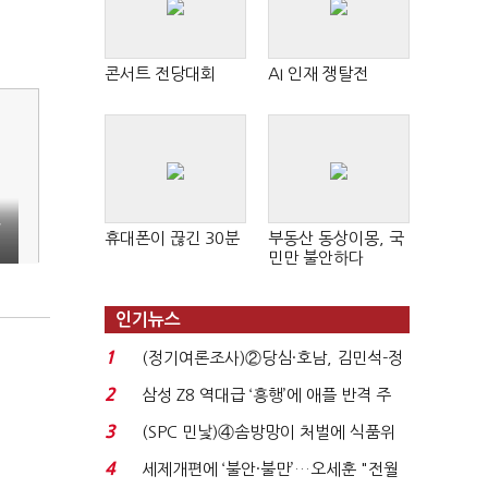
콘서트 전당대회
AI 인재 쟁탈전
공
휴대폰이 끊긴 30분
부동산 동상이몽, 국
1
민만 불안하다
인기뉴스
1
(정기여론조사)②당심·호남, 김민석-정
청래 '초접전'...
2
삼성 Z8 역대급 ‘흥행’에 애플 반격 주
목…9월 ‘폴...
3
(SPC 민낯)④솜방망이 처벌에 식품위
생법 위반 반복...
4
세제개편에 ‘불안·불만’…오세훈 "전월