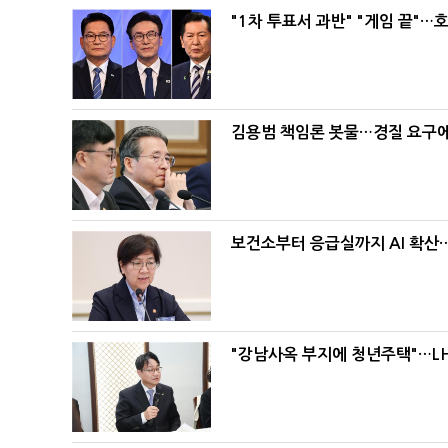
"1차 투표서 과반" "게임 끝"…
김용범 책임론 봇물…경질 요구에 
보건소부터 응급실까지 AI 확산
"강남사옥 부지에 청년주택"…LH