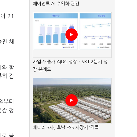
에이전트 AI 수익화 관건
이 21
숨진 채
가입자 증가·AIDC 성장…SKT 2분기 성
사와 함
장 본궤도
특히 김
6일부터
영장 청
배터리 3사, 호남 ESS 시장서 ‘격돌’
의로 불