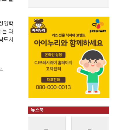
 정영학
하는 과
성남도시
시스
뉴스북