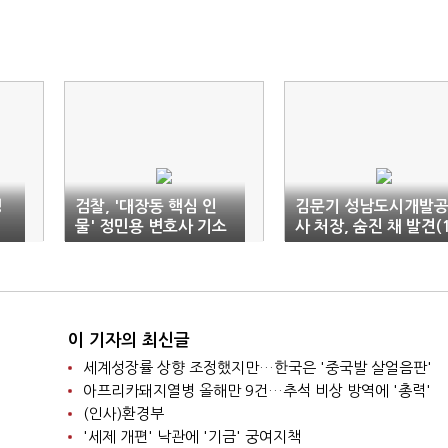
정
검찰, '대장동 핵심 인
김문기 성남도시개발
기
물' 정민용 변호사 기소
사 처장, 숨진 채 발견(
(종합)
보)
이 기자의 최신글
세계성장률 상향 조정했지만…한국은 '중국발 살얼음판'
아프리카돼지열병 올해만 9건…추석 비상 방역에 '총력'
(인사)환경부
'세제 개편' 낙관에 '기금' 궁여지책