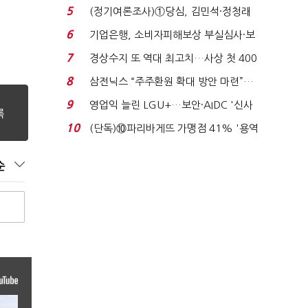
세 구하기 더 ...
5
(정기여론조사)①당심, 김민석·정청래
'초접전'…대통령 ...
6
기업은행, 소비자피해보상 부실심사·보
이스피싱 공시 ...
7
경상수지 또 역대 최고치…사상 첫 400
억달러에 '3% 성...
8
삼전닉스 “주주환원 확대 방안 마련”…
로이터에 성명...
9
영업익 늘린 LGU+…보안·AIDC '신사
업 드라이브'...
10
(단독)⑩파리바게뜨 가맹점 41% '용역
제빵기사 없어'…고...
순