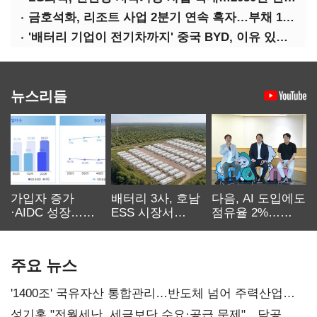
금호석화, 리조트 사업 2분기 연속 흑자…부채 170%↓
'배터리 기업이 전기차까지' 중국 BYD, 이유 있는 선전
뉴스리듬
가입자 증가
배터리 3사, 호남
다음, AI 도입에도
·AIDC 성장…
ESS 시장서
점유율 2%…
SKT 2분기 성장
‘격돌’
에이전트
본궤도
차별화가 관건
주요 뉴스
'1400조' 국유자산 통합관리…반도체 넘어 주력산업
구조혁신
성기홍 "전월세난, 세금보단 수요·공급 문제"…닥공