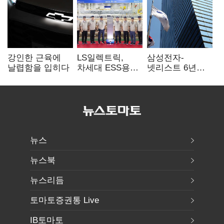
강인한 근육에
LS일렉트릭,
삼성전자-
날렵함을 입히다
차세대 ESS용
넷리스트 6년
전력변환장치 G2
특허분쟁 종료…
출하
기술 협력 확대
합의
뉴스
뉴스북
뉴스리듬
토마토증권통 Live
IB토마토