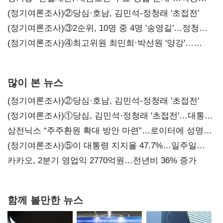
시사
(정기여론조사)②당심·호남, 김민석-정청래 '초접전'
(정기여론조사)③2순위, 10명 중 4명 '송영길'…정청래
'한 자릿수'
(정기여론조사)④최고위원 최민희·박선원 '양강'…
서미화·이성윤·임미애 뒤이어
많이 본 뉴스
(정기여론조사)②당심·호남, 김민석-정청래 '초접전'
(정기여론조사)①당심, 김민석·정청래 '초접전'…대통령
지지도 '50% 아래로'(종합)
삼전닉스 “주주환원 확대 방안 마련”…로이터에 성명
보내
(정기여론조사)⑤이 대통령 지지율 47.7%…일주일
만에 다시 40%대
카카오, 2분기 영업익 2770억원…전년비 36% 증가
함께 볼만한 뉴스