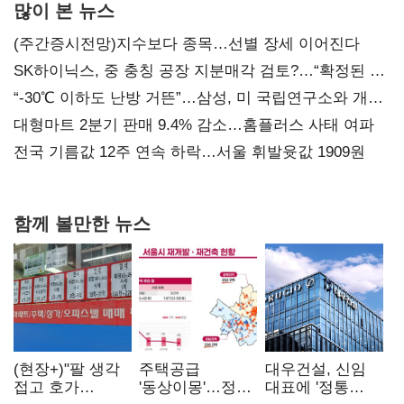
많이 본 뉴스
(주간증시전망)지수보다 종목…선별 장세 이어진다
SK하이닉스, 중 충칭 공장 지분매각 검토?…“확정된 바
없어”
“-30℃ 이하도 난방 거뜬”…삼성, 미 국립연구소와 개발
협력
대형마트 2분기 판매 9.4% 감소…홈플러스 사태 여파
전국 기름값 12주 연속 하락…서울 휘발윳값 1909원
함께 볼만한 뉴스
(현장+)"팔 생각
주택공급
대우건설, 신임
접고 호가
'동상이몽'…정부
대표에 '정통