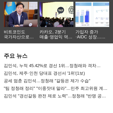
비트코인도
카카오, 2분기
가입자 증가
국가자산으로…'
매출·영업익 역대
·AIDC 성장…
보관·평가·처분'
최대…에이전트
SKT 2분기 성장
기준은 숙제
AI 수익화 관건
본궤도
주요 뉴스
김민석, 누적 45.42%로 경선 1위…정청래와 격차
0.86%p(2보)
김민석, 제주·인천 당대표 경선서 '1위'(1보)
공세 멈춘 김민석…정청래 "갈등은 제가 수습"
"팀 정청래 정리" "이중잣대 말라"…민주 최고위원 계파
다툼 격화
김민석 "경선갈등 완전 제로 노력"…정청래 "반명 공세
사과부터"