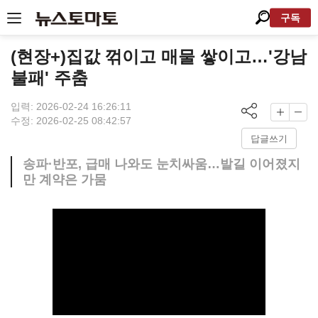
구독
(현장+)집값 꺾이고 매물 쌓이고…'강남
불패' 주춤
입력: 2026-02-24 16:26:11
수정: 2026-02-25 08:42:57
답글쓰기
송파·반포, 급매 나와도 눈치싸움…발길 이어졌지
만 계약은 가뭄