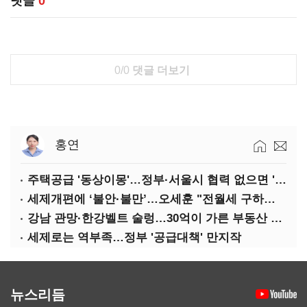
댓글
0
0/0
댓글 더보기
홍연
주택공급 '동상이몽'…정부·서울시 협력 없으면 '공수표'
세제개편에 ‘불안·불만’…오세훈 "전월세 구하기 더 힘들어질 것"
강남 관망·한강벨트 술렁…30억이 가른 부동산 민심
세제로는 역부족…정부 '공급대책' 만지작
뉴스리듬