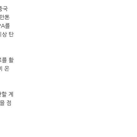
중국
0만톤
PA를
이상 탄
료를 활
비 온
산할 계
을 점