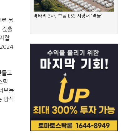
배터리 3사, 호남 ESS 시장서 ‘격돌’
별로 물
 갖출
유지할
2024
만들고
스틱
이너보틀
는 방식