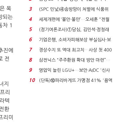
목…9월 ‘폴...
은 목
3
(SPC 민낯)④솜방망이 처벌에 식품위
전망되는
생법 위반 반복...
4
세제개편에 ‘불안·불만’…오세훈 "전월
동차 1
세 구하기 더 ...
5
(정기여론조사)①당심, 김민석·정청래
'초접전'…대통령 ...
6
기업은행, 소비자피해보상 부실심사·보
이스피싱 공시 ...
7
경상수지 또 역대 최고치…사상 첫 400
 추진에
억달러에 '3% 성...
로 전
8
삼전닉스 “주주환원 확대 방안 마련”…
로이터에 성명...
9
영업익 늘린 LGU+…보안·AIDC '신사
업 드라이브'...
10
(단독)⑩파리바게뜨 가맹점 41% '용역
에너지
제빵기사 없어'…고...
색프리
)라텍
 전환
색프리미