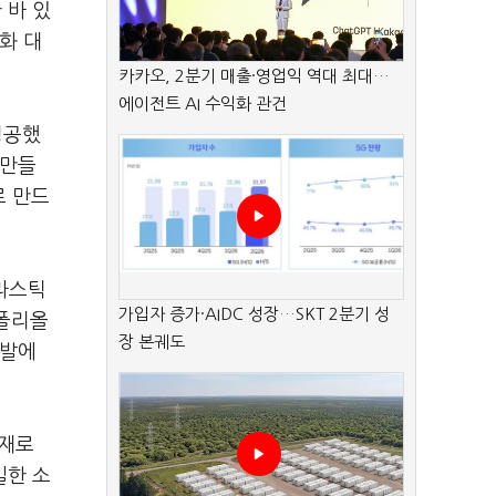
 바 있
화 대
카카오, 2분기 매출·영업익 역대 최대…
에이전트 AI 수익화 관건
성공했
 만들
로 만드
플라스틱
가입자 증가·AIDC 성장…SKT 2분기 성
 폴리올
장 본궤도
개발에
소재로
일한 소