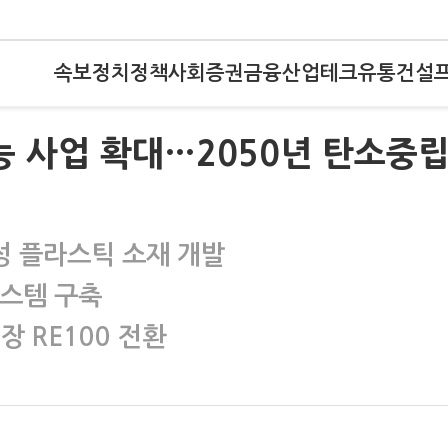
속보
정치
정책
사회
증권
금융
산업
테크
유통
건설
능 사업 확대…2050년 탄소중
성 플라스틱 소재 개발
시스템 구축
장 RE100 전환