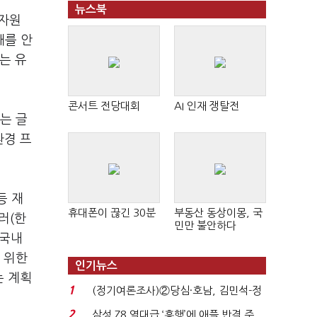
뉴스북
 자원
재를 안
는 유
콘서트 전당대회
AI 인재 쟁탈전
는 글
환경 프
등 재
휴대폰이 끊긴 30분
부동산 동상이몽, 국
러(한
민만 불안하다
 국내
 위한
인기뉴스
는 계획
1
(정기여론조사)②당심·호남, 김민석-정
청래 '초접전'...
2
삼성 Z8 역대급 ‘흥행’에 애플 반격 주