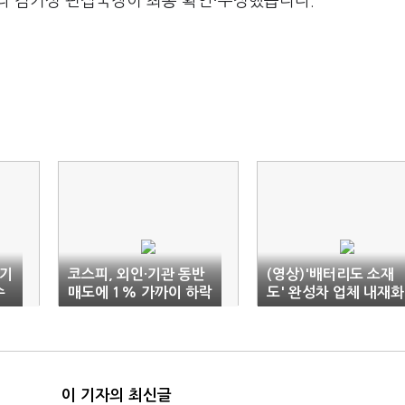
라 김기성 편집국장이 최종 확인·수정했습니다.
폐기
코스피, 외인·기관 동반
(영상)'배터리도 소재
수
매도에 1% 가까이 하락
도' 완성차 업체 내재화
출발…3000선
속도낸다
이 기자의 최신글