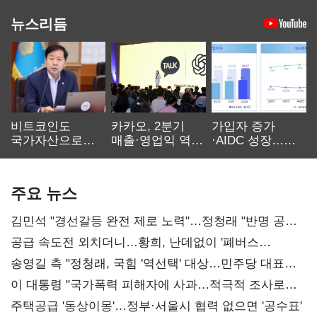
뉴스리듬
비트코인도
카카오, 2분기
가입자 증가
국가자산으로…'
매출·영업익 역대
·AIDC 성장…
보관·평가·처분'
최대…에이전트
SKT 2분기 성장
기준은 숙제
AI 수익화 관건
본궤도
주요 뉴스
김민석 "경선갈등 완전 제로 노력"…정청래 "반명 공세
사과부터"
공급 속도전 외치더니…황희, 난데없이 '폐버스
리모델링' 제안
송영길 측 "정청래, 국힘 '역선택' 대상…민주당 대표로
총선 지휘 못해"
이 대통령 "국가폭력 피해자에 사과…적극적 조사로
진실 밝혀야"
주택공급 '동상이몽'…정부·서울시 협력 없으면 '공수표'