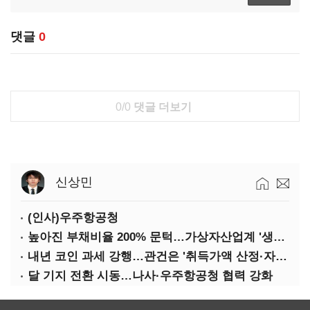
댓글
0
0/0
댓글 더보기
신상민
(인사)우주항공청
높아진 부채비율 200% 문턱…가상자산업계 '생존 시험대'
내년 코인 과세 강행…관건은 '취득가액 산정·자산 이동'
달 기지 전환 시동…나사·우주항공청 협력 강화