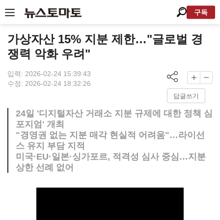
구독
가상자산 15% 지분 제한…"글로벌 경
쟁력 악화 우려"
입력: 2026-02-24 15:39:43
수정: 2026-02-24 18:32:26
답글쓰기
24일 '디지털자산 거래소 지분 규제에 대한 정책 심
포지엄' 개최
"경영권 없는 지분 매각 현실적 어려움"…라이선
스 유지 부담 지적
미국·EU·일본·싱가포르, 적격성 심사 중심…지분
상한 선례 없어