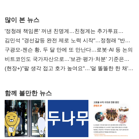
많이 본 뉴스
'정청래 책임론' 꺼낸 친명계…친청계는 추가투표
때리기
김민석 "경선갈등 완전 제로 노력 시작"…정청래 "반명
공세 사과부터"
구광모-젠슨 황, 두 달 만에 또 만난다…로봇·AI 등 논의
비트코인도 국가자산으로…'보관·평가·처분' 기준은
숙제
(현장+)"팔 생각 접고 호가 높여요"…'덜 똘똘한 한 채'
20억 키맞추기
함께 볼만한 뉴스