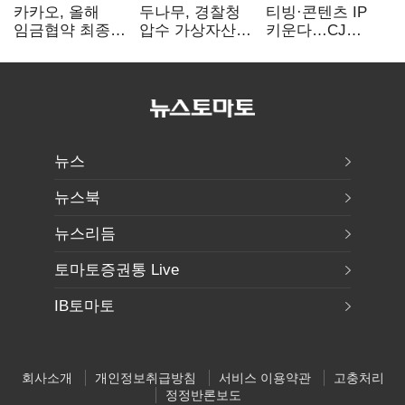
카카오, 올해
두나무, 경찰청
티빙·콘텐츠 IP
임금협약 최종
압수 가상자산
키운다…CJ
타결…연봉 6.3%
보관 맡는다…
ENM, 하반기
인상·격려금
커스터디 사업
글로벌 확장 가속
300만원
최종 낙찰
뉴스
뉴스북
뉴스리듬
토마토증권통 Live
IB토마토
회사소개
개인정보취급방침
서비스 이용약관
고충처리
정정반론보도