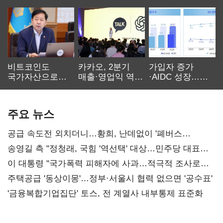
비트코인도
카카오, 2분기
가입자 증가
국가자산으로…'
매출·영업익 역대
·AIDC 성장…
보관·평가·처분'
최대…에이전트
SKT 2분기 성장
기준은 숙제
AI 수익화 관건
본궤도
주요 뉴스
공급 속도전 외치더니…황희, 난데없이 '폐버스
리모델링' 제안
송영길 측 "정청래, 국힘 '역선택' 대상…민주당 대표로
총선 지휘 못해"
이 대통령 "국가폭력 피해자에 사과…적극적 조사로
진실 밝혀야"
주택공급 '동상이몽'…정부·서울시 협력 없으면 '공수표'
'금융복합기업집단' 토스, 전 계열사 내부통제 표준화