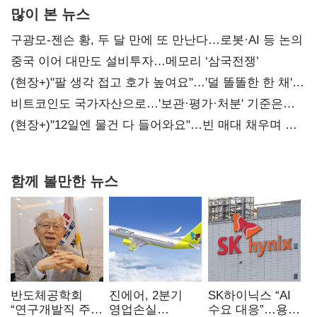
많이 본 뉴스
구광모-젠슨 황, 두 달 만에 또 만난다…로봇·AI 등 논의
중국 이어 대만도 설비투자…메모리 ‘삼국전쟁’
(현장+)"팔 생각 접고 호가 높여요"…'덜 똘똘한 한 채'
20억 키맞추기
비트코인도 국가자산으로…'보관·평가·처분' 기준은
숙제
(현장+)"12일엔 물건 다 들어와요"…빈 매대 채우며 문
연 홈플러스
함께 볼만한 뉴스
반도체공학회
진에어, 2분기
SK하이닉스 “AI
“연구개발직 주
영업손실
수요 대응”…용인