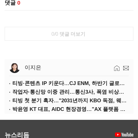
댓글
0
0/0
댓글 더보기
이지은
티빙·콘텐츠 IP 키운다…CJ ENM, 하반기 글로벌 확장 가속
작업자·통신망 이중 관리…통신3사, 폭염 비상대응 돌입
티빙 첫 분기 흑자…"2031년까지 KBO 독점, 웨이브 합병도 속도"
박윤영 KT 대표, AIDC 현장경영…"AX 플랫폼 핵심 인프라로 키운다"
뉴스리듬