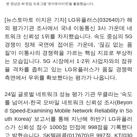
본 영상은 AI 편집 프로그램 '토마토아이컷'을 활용했습니다.
[뉴스토마토 이지은 기자]
LG유플러스(032640)
가 해
외 평가기관 조사에서 국내 이동통신 3사 가운데 네
트워크 신뢰성 1위를 차지했습니다. 속도 중심의 5G
경쟁이 정체 국면에 접어든 가운데, '끊김 없는 품
질'이 이통사의 경쟁력을 가르는 핵심 지표로 부상하
는 모습입니다. 5G 시장에서 1·2위 사업자와의 점유
율 격차를 좁히고 있는 LG유플러스가 품질 경쟁력
측면에서 우위를 확보했다는 평가가 나옵니다.
24일 글로벌 네트워크 성능 평가 기관 우클라는 '속도
를 넘어서-한국 모바일 네트워크 신뢰성 조사(Beyon
d Speed-Examining Mobile Network Reliability in So
uth Korea)' 보고서를 통해 지난해 하반기 LG유플러
스가 신뢰성 점수 1000점 만점에 998점을 기록했다
고 밝혔습니다.
SK텔레콤(017670)
은 997점,
KT(030