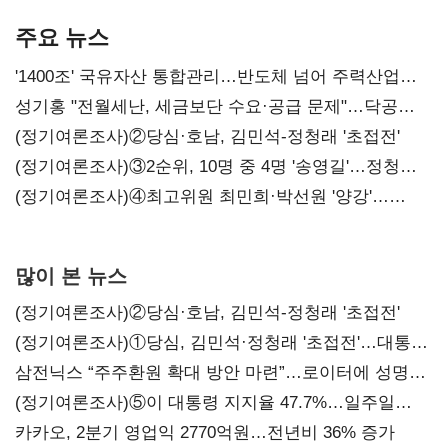
본궤도
차별화가 관건
주요 뉴스
'1400조' 국유자산 통합관리…반도체 넘어 주력산업
구조혁신
성기홍 "전월세난, 세금보단 수요·공급 문제"…닥공
시사
(정기여론조사)②당심·호남, 김민석-정청래 '초접전'
(정기여론조사)③2순위, 10명 중 4명 '송영길'…정청래
'한 자릿수'
(정기여론조사)④최고위원 최민희·박선원 '양강'…
서미화·이성윤·임미애 뒤이어
많이 본 뉴스
(정기여론조사)②당심·호남, 김민석-정청래 '초접전'
(정기여론조사)①당심, 김민석·정청래 '초접전'…대통령
지지도 '50% 아래로'(종합)
삼전닉스 “주주환원 확대 방안 마련”…로이터에 성명
보내
(정기여론조사)⑤이 대통령 지지율 47.7%…일주일
만에 다시 40%대
카카오, 2분기 영업익 2770억원…전년비 36% 증가