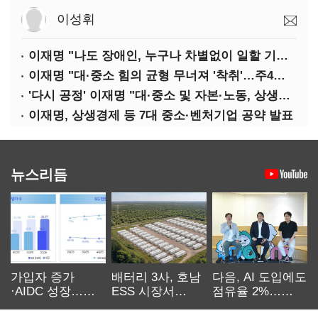
이성휘
이재명 "나도 장애인, 누구나 차별없이 일할 기회 중요"
이재명 "대·중소 힘의 균형 무너져 '착취'…주4일제, 가야할 길"
'다시 공정' 이재명 "대·중소 및 자본·노동, 상생하는 공정한 성장"
이재명, 상생경제 등 7대 중소·벤처기업 공약 발표
뉴스리듬
가입자 증가
배터리 3사, 호남
다음, AI 도입에도
·AIDC 성장…
ESS 시장서
점유율 2%…
SKT 2분기 성장
‘격돌’
에이전트