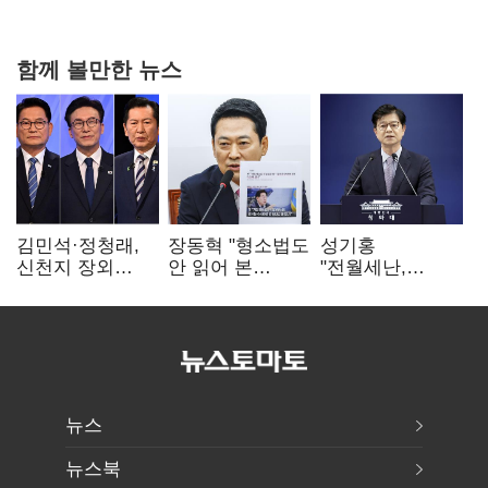
함께 볼만한 뉴스
김민석·정청래,
장동혁 "형소법도
성기홍
신천지 장외
안 읽어 본
"전월세난,
설전…송영길
대통령…빛의
세금보단 수요·
"호남 계몽 규탄"
속도로 무너질
공급 문제"…닥공
것"
시사
뉴스
뉴스북