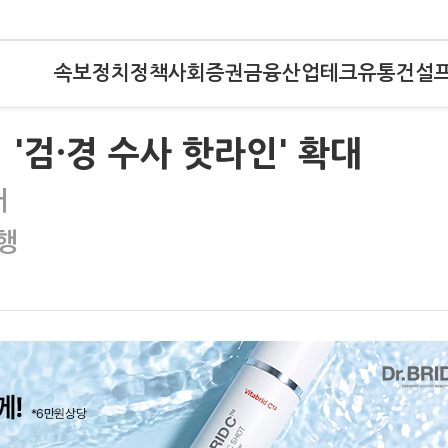
속보
정치
정책
사회
증권
금융
산업
테크
유통
건설
'검·경 수사 핫라인' 확대
거
행