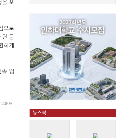
청을 포
중심으로
판단 등
교환하게
신속·엄
먼스를 하
뉴스북