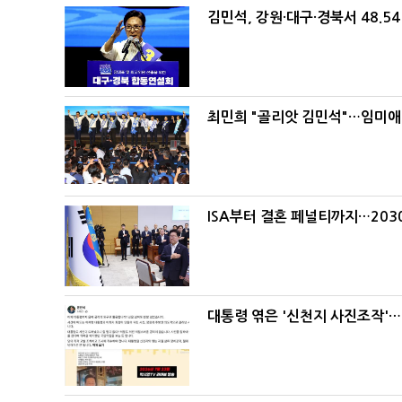
김민석, 강원·대구·경북서 48.5
최민희 "골리앗 김민석"…임미애
ISA부터 결혼 페널티까지…203
대통령 엮은 '신천지 사진조작'…