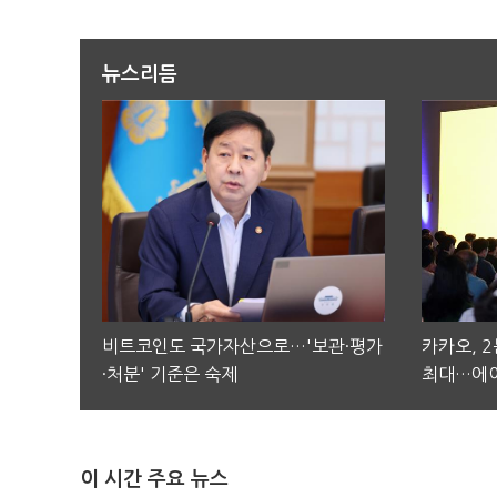
뉴스리듬
비트코인도 국가자산으로…'보관·평가
카카오, 
·처분' 기준은 숙제
최대…에이
이 시간 주요 뉴스