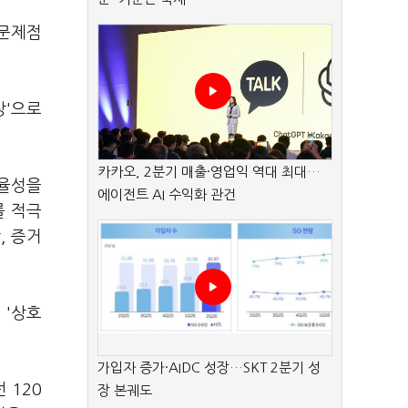
 문제점
상'으로
카카오, 2분기 매출·영업익 역대 최대…
효율성을
에이전트 AI 수익화 관건
를 적극
, 증거
 '상호
가입자 증가·AIDC 성장…SKT 2분기 성
 120
장 본궤도