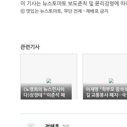
이 기사는 뉴스토마토 보도준칙 및 윤리강령에 따
ⓒ 맛있는 뉴스토마토, 무단 전재 - 재배포 금지
관련기사
(노영희의 뉴스인사이
이재명 "학부모 등하
다)장경태 "'이준석 패
길 교통봉사 폐지…국
싱'은 진행형…상처뿐인
가 책임지겠다"
화해"
정해훈