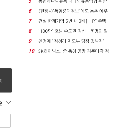
5
농협하나로유통 대규모유통업법 위반
적발…공정위, 과...
6
(현장+)'폭염중대경보'에도 농촌 이주
노동자는 강행군…'야...
7
건설 한계기업 5년 새 3배↑…PF·주택
침체에 재무 ...
8
'100만' 호남·수도권 경선…운명의 일
주일
9
친명계 "정청래 지도부 당정 엇박자"…
친청계 "신천지 오...
10
SK하이닉스, 중 충칭 공장 지분매각 검
토?…“확정된 바...
순