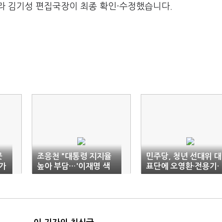
라 김기성 편집국장이 최종 확인·수정했습니다.
굣
조응천 "대통령 지지율
민주당, 청년 선대위 대
가
높아 부담…'이재명 색
표단에 오영환·전용기·
깔' 드러내야"
이동학·장민수