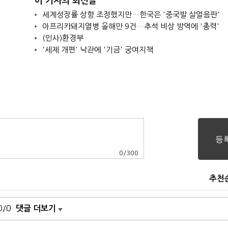
이 기자의 최신글
세계성장률 상향 조정했지만…한국은 '중국발 살얼음판'
아프리카돼지열병 올해만 9건…추석 비상 방역에 '총력'
(인사)환경부
'세제 개편' 낙관에 '기금' 궁여지책
0
/
300
추천
0/0
댓글 더보기