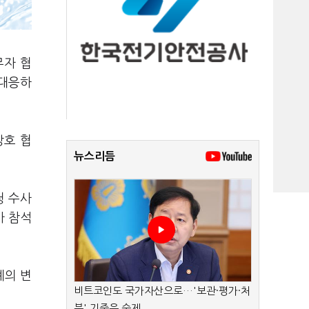
무자 협
 대응하
상호 협
뉴스리듬
청 수사
가 참석
계의 변
비트코인도 국가자산으로…'보관·평가·처
분' 기준은 숙제