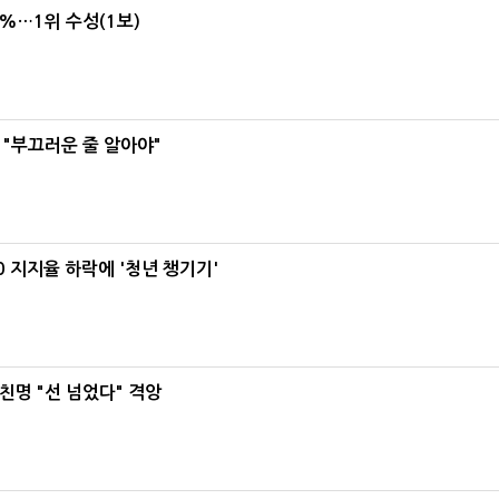
4%…1위 수성(1보)
 "부끄러운 줄 알아야"
0 지지율 하락에 '청년 챙기기'
친명 "선 넘었다" 격앙