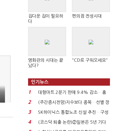
집다운 집이 필요하
편의점 전성시대
다
영화관의 시대는 끝
"CD로 구워오세요"
났다?
인기뉴스
1
대형마트 2분기 판매 9.4% 감소…홈
플러스 사태 여파...
2
(주간증시전망)지수보다 종목…선별 장
세 이어진다...
3
SK하이닉스 통합노조 신설 추진…구성
원 간 성과급 불...
4
(코스닥 퇴출 논란)②일본은 5년 기다
려주는데 우리는 ...