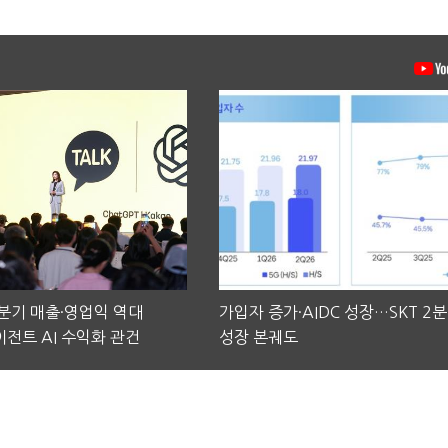
2분기 매출·영업익 역대
가입자 증가·AIDC 성장…SKT 2
전트 AI 수익화 관건
성장 본궤도