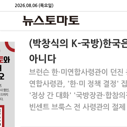
2026.08.06 (목요일)
(박창식의 K-국방)한국
아니다
브런슨 한·미연합사령관이 던진 
연합사령관, '한·미 정책 결정'
'정상 간 대화' '국방장관·합참의
빈센트 브룩스 전 사령관의 절제