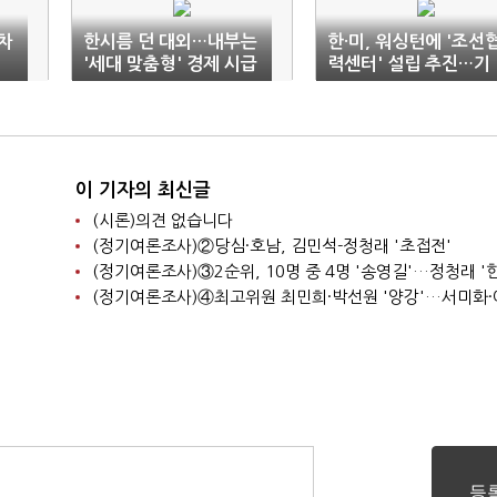
차
한시름 던 대외…내부는
한·미, 워싱턴에 '조선
'세대 맞춤형' 경제 시급
력센터' 설립 추진…기
업간 활동 지원
이 기자의 최신글
(시론)의견 없습니다
(정기여론조사)②당심·호남, 김민석-정청래 '초접전'