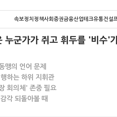
속보
정치
정책
사회
증권
금융
산업
테크
유통
건설
은 누군가가 쥐고 휘두를 '비수'
동맹의 언어 문제
 집행하는 하위 지휘관
장 회의체' 존중 필요
 감각 되돌아볼 때