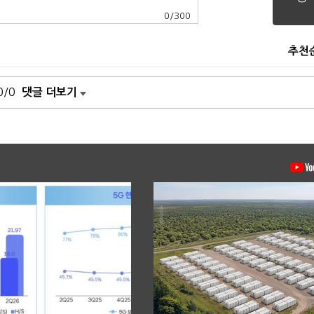
0
/
300
추천
0/0
댓글 더보기