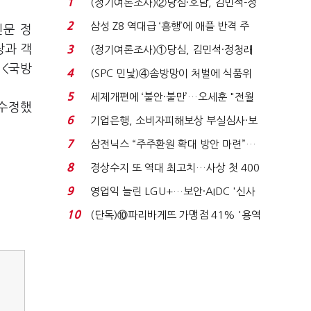
1
(정기여론조사)②당심·호남, 김민석-정
청래 '초접전'...
2
삼성 Z8 역대급 ‘흥행’에 애플 반격 주
신문 정
목…9월 ‘폴...
장과 객
3
(정기여론조사)①당심, 김민석·정청래
'초접전'…대통령 ...
 <국방
4
(SPC 민낯)④솜방망이 처벌에 식품위
생법 위반 반복...
5
세제개편에 ‘불안·불만’…오세훈 "전월
·수정했
세 구하기 더 ...
6
기업은행, 소비자피해보상 부실심사·보
이스피싱 공시 ...
7
삼전닉스 “주주환원 확대 방안 마련”…
로이터에 성명...
8
경상수지 또 역대 최고치…사상 첫 400
억달러에 '3% 성...
9
영업익 늘린 LGU+…보안·AIDC '신사
업 드라이브'...
10
(단독)⑩파리바게뜨 가맹점 41% '용역
제빵기사 없어'…고...