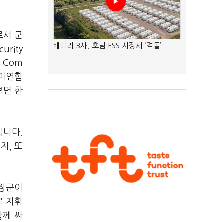
로서 군
배터리 3사, 호남 ESS 시장서 ‘격돌’
rity
y Com
·미연합
보면 한
입니다.
지, 또
 장군이
로 지휘
함께 싸