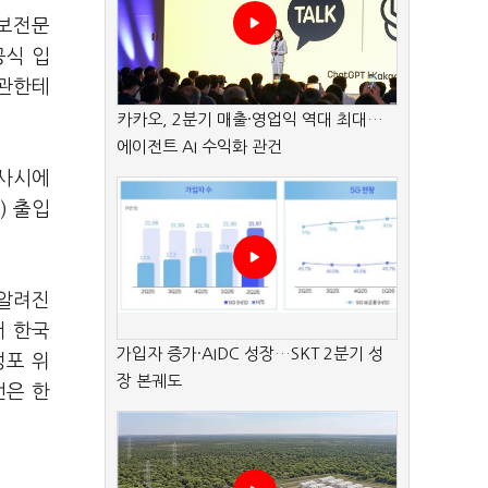
안보전문
공식 입
령관한테
카카오, 2분기 매출·영업익 역대 최대…
에이전트 AI 수익화 관건
유사시에
) 출입
 알려진
서 한국
가입자 증가·AIDC 성장…SKT 2분기 성
정포 위
장 본궤도
언은 한