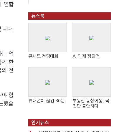
미 연합
뉴스북
릅니다.
라는 업
콘서트 전당대회
AI 인재 쟁탈전
함께 한
국의 전
둬야 합
휴대폰이 끊긴 30분
부동산 동상이몽, 국
튼튼했습
민만 불안하다
인기뉴스