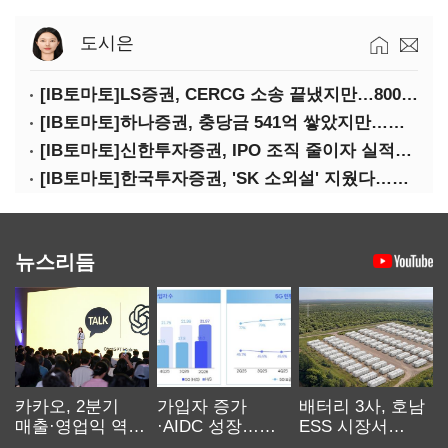
도시은
[IB토마토]LS증권, CERCG 소송 끝냈지만…800억 PF 소송은 미충당
[IB토마토]하나증권, 충당금 541억 쌓았지만…홈플러스 제재는 추가 비용 불씨
[IB토마토]신한투자증권, IPO 조직 줄이자 실적도 '0건'…핵심 인력까지 이탈
[IB토마토]한국투자증권, 'SK 소외설' 지웠다…유증·회사채 주관 연속 수임
뉴스리듬
카카오, 2분기
가입자 증가
배터리 3사, 호남
매출·영업익 역대
·AIDC 성장…
ESS 시장서
최대…에이전트
SKT 2분기 성장
‘격돌’