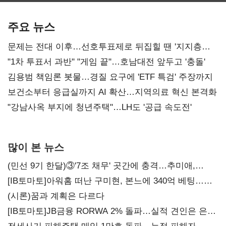
AI 수익화 관건
본궤도
주요 뉴스
문제는 전대 이후…선호투표제로 뒤집힐 땐 '지지층
불복'
"1차 투표서 과반" "게임 끝"…호남대전 앞두고 '충돌'
김용범 책임론 봇물…경질 요구에 'ETF 특검' 주장까지
보건소부터 응급실까지 AI 확산…지역의료 혁신 본격화
"강남사옥 부지에 청년주택"…LH도 '공급 속도전'
많이 본 뉴스
(민선 9기 한달)③'7조 채무' 곳간에 충격…추미애,
20년만에 '비상재정' 선언 승부수
[IB토마토]아워홈 떠난 구미현, 본느에 340억 베팅…
가족 지배체제 구축
(시론)꿈과 계획은 다르다
[IB토마토]JB금융 RORWA 2% 돌파…실적 견인은 은행