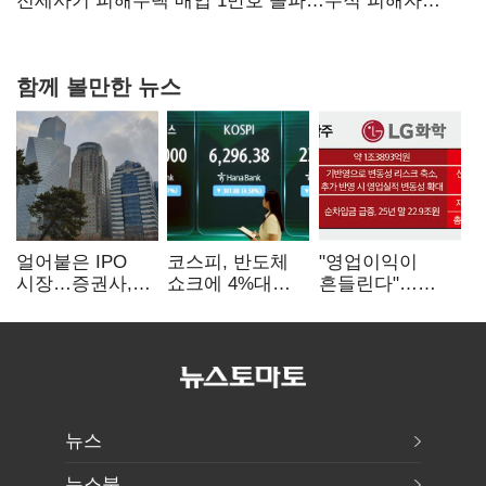
아닌 캐피탈
전세사기 피해주택 매입 1만호 돌파…누적 피해자
4만278명
함께 볼만한 뉴스
얼어붙은 IPO
코스피, 반도체
"영업이익이
시장…증권사,
쇼크에 4%대
흔들린다"…
하반기 '대어
급락…코스닥은
화학주, IFRS
전쟁' 기대
5거래일째 상승
18에 취약
뉴스
뉴스북