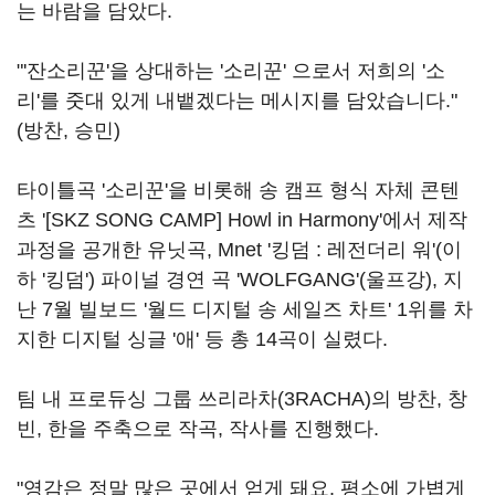
는 바람을 담았다.
"'잔소리꾼'을 상대하는 '소리꾼' 으로서 저희의 '소
리'를 줏대 있게 내뱉겠다는 메시지를 담았습니다."
(방찬, 승민)
타이틀곡 '소리꾼'을 비롯해 송 캠프 형식 자체 콘텐
츠 '[SKZ SONG CAMP] Howl in Harmony'에서 제작
과정을 공개한 유닛곡, Mnet '킹덤 : 레전더리 워'(이
하 '킹덤') 파이널 경연 곡 'WOLFGANG'(울프강), 지
난 7월 빌보드 '월드 디지털 송 세일즈 차트' 1위를 차
지한 디지털 싱글 '애' 등 총 14곡이 실렸다.
팀 내 프로듀싱 그룹 쓰리라차(3RACHA)의 방찬, 창
빈, 한을 주축으로 작곡, 작사를 진행했다.
"영감은 정말 많은 곳에서 얻게 돼요. 평소에 가볍게