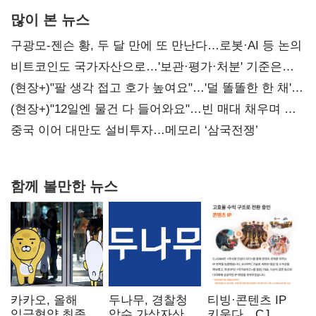
많이 본 뉴스
구광모-젠슨 황, 두 달 만에 또 만난다…로봇·AI 등 논의
비트코인도 국가자산으로…'보관·평가·처분' 기준은
숙제
(현장+)"팔 생각 접고 호가 높여요"…'덜 똘똘한 한 채'
20억 키맞추기
(현장+)"12일엔 물건 다 들어와요"…빈 매대 채우며 문
연 홈플러스
중국 이어 대만도 설비투자…메모리 ‘삼국전쟁’
함께 볼만한 뉴스
카카오, 올해
두나무, 경찰청
티빙·콘텐츠 IP
임금협약 최종
압수 가상자산
키운다…CJ