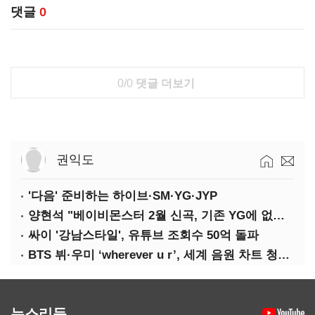
댓글
0
0/0
댓글 더보기
권익도
'다음' 준비하는 하이브·SM·YG·JYP
양현석 "베이비몬스터 2월 신곡, 기존 YG에 없던 노래"
싸이 '강남스타일', 유튜브 조회수 50억 돌파
BTS 뷔·우미 ‘wherever u r’, 세계 음원 차트 청신호
뉴스리듬