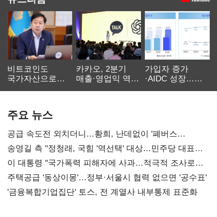
비트코인도
카카오, 2분기
가입자 증가
국가자산으로…'
매출·영업익 역대
·AIDC 성장…
보관·평가·처분'
최대…에이전트
SKT 2분기 성장
기준은 숙제
AI 수익화 관건
본궤도
주요 뉴스
공급 속도전 외치더니…황희, 난데없이 '폐버스
리모델링' 제안
송영길 측 "정청래, 국힘 '역선택' 대상…민주당 대표로
총선 지휘 못해"
이 대통령 "국가폭력 피해자에 사과…적극적 조사로
진실 밝혀야"
주택공급 '동상이몽'…정부·서울시 협력 없으면 '공수표'
'금융복합기업집단' 토스, 전 계열사 내부통제 표준화