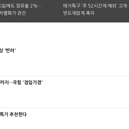
 도입에도 점유율 2%…
메가특구 ‘주 52시간제 예외’ 고개
차별화가 관건
반도체업계 촉각
 '반려'
'까지…국힘 '점입가경'
·특기 추천한다