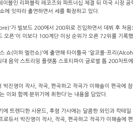
 레이블인 리퍼블릭 레코즈와 파트너십 체결 뒤 미국 시장 공
크쇼에 잇따라 출연하면서 세를 확장하고 있다.
 More)'가 빌보드 200에서 200위로 진입하면서 데뷔 후 처
드 오픈'이 이보다 100계단 이상 순위가 오른 72위를 기록했
쇼(이하 엘런쇼)'에 출연해 타이틀곡 '알코올-프리(Alcohol
계 최대 음악 스트리밍 플랫폼 스포티파이 글로벌 톱 200차트에
프로듀서 박진영이 작사, 작곡, 편곡하고 작곡가 이해솔이 편곡에 
는 이와 함께 분위기에 취한다'는 내용을 담았다.
기에 트렌디한 사운드, 후렴 가사에는 달콤한 와인과 칵테일
 프로듀서 박진영이 작사, 작곡, 편곡하고 작곡가 이해솔에 