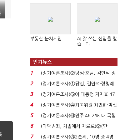
판 확산
해
부동산 눈치게임
AI 잘 쓰는 신입을 찾
습니다
인기뉴스
1
(정기여론조사)②당심·호남, 김민석-정
청래 '초접전'...
2
(정기여론조사)①당심, 김민석·정청래
'초접전'…대통령 ...
3
(정기여론조사)⑤이 대통령 지지율 47.
7%…일주일 만에 ...
4
(정기여론조사)④최고위원 최민희·박선
원 '양강'…서미...
5
(정기여론조사)⑥민주 46.2% 대 국힘
31.0%…오차범위 밖 ...
6
(마약범죄, 처벌에서 치료로)②(단
독)"마약은 전염병…여성...
7
(정기여론조사)③2순위, 10명 중 4명