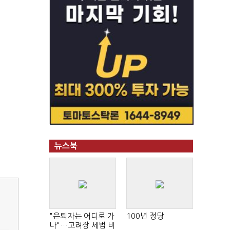
뉴스북
"은퇴자는 어디로 가
100년 정당
나"…고려장 세법 비