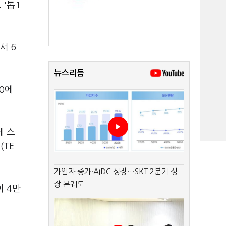
 '톱1
서 6
뉴스리듬
10에
에 스
(TE
가입자 증가·AIDC 성장…SKT 2분기 성
장 본궤도
이 4만