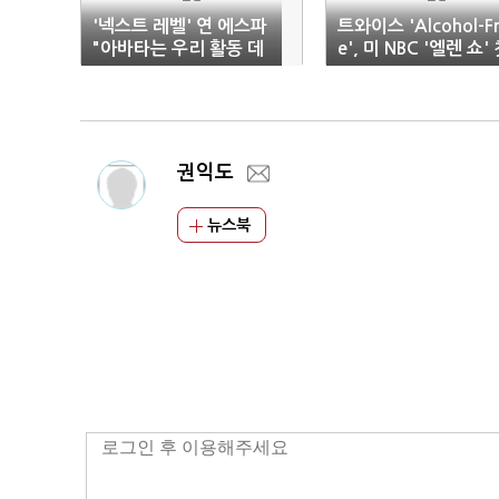
'넥스트 레벨' 연 에스파
트와이스 'Alcohol-Fr
"아바타는 우리 활동 데
e', 미 NBC '엘렌 쇼'
이터 기반"
퍼포먼스
권익도
뉴스북