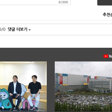
0
/
300
추천
0/0
댓글 더보기