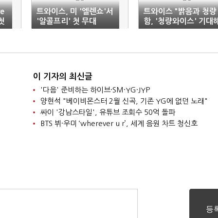
e
트와이스, 미 '엘렌쇼'서
트와이스 "밝음과 청량
 첫
'알콜프리' 첫 무대
함, '청량와이스' 기대
주세요"
이 기자의 최신글
'다음' 준비하는 하이브·SM·YG·JYP
양현석 "베이비몬스터 2월 신곡, 기존 YG에 없던 노래"
싸이 '강남스타일', 유튜브 조회수 50억 돌파
BTS 뷔·우미 ‘wherever u r’, 세계 음원 차트 청신호