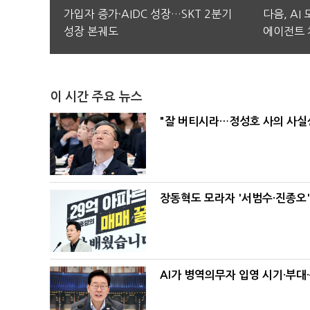
가입자 증가·AIDC 성장…SKT 2분기
다음, AI
성장 본궤도
에이전트 
이 시간 주요 뉴스
"잘 버티시라…정성호 사의 사실상
장동혁도 모라자 '서범수·진종오
AI가 병역의무자 입영 시기·부대