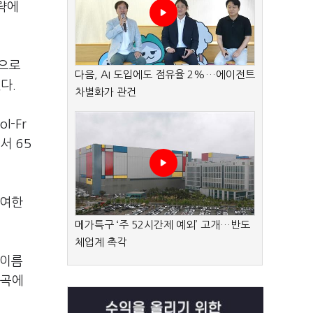
략에
음으로
다음, AI 도입에도 점유율 2%…에이전트
다.
차별화가 관건
-Fr
서 65
참여한
메가특구 ‘주 52시간제 예외’ 고개…반도
체업계 촉각
 이름
편곡에