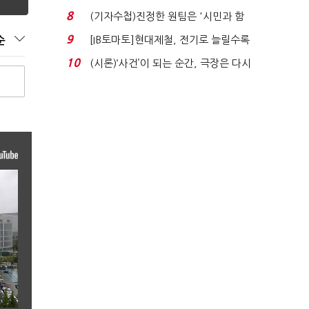
'송영길'…정청래 '한 ...
8
(기자수첩)진정한 원팀은 '시민과 함
께'일 때 완성...
9
[IB토마토]현대제철, 전기로 늘릴수록
순
전기료 부담…저...
10
(시론)‘사건’이 되는 순간, 극장은 다시
살아난다...