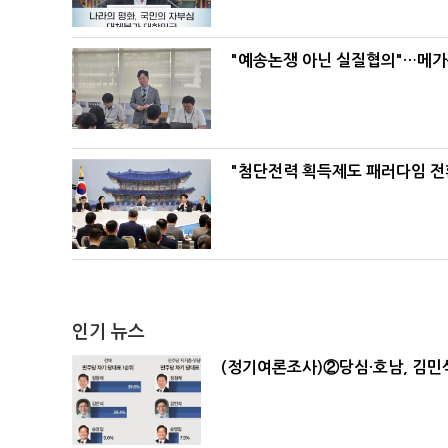
"예송논쟁 아닌 실질협의"…메가
"첨단전력 획득제도 패러다임 전
인기 뉴스
(정기여론조사)②당심·호남, 김민석