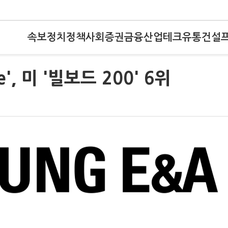
속보
정치
정책
사회
증권
금융
산업
테크
유통
건설
e', 미 '빌보드 200' 6위