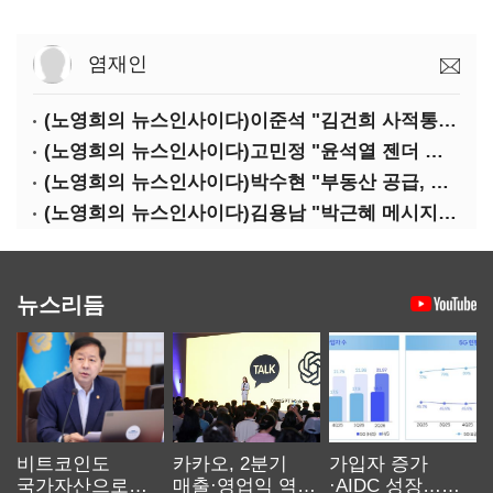
염재인
(노영희의 뉴스인사이다)이준석 "김건희 사적통화, '김지은 2차 가해' 성립 안 돼"
(노영희의 뉴스인사이다)고민정 "윤석열 젠더 갈라치기…갈등 불씨가 지지율 자양분"
(노영희의 뉴스인사이다)박수현 "부동산 공급, 역대 정부에 뒤지지 않아"
(노영희의 뉴스인사이다)김용남 "박근혜 메시지, '정권교체 필요성' 강조할 듯"
뉴스리듬
비트코인도
카카오, 2분기
가입자 증가
국가자산으로…'
매출·영업익 역대
·AIDC 성장…