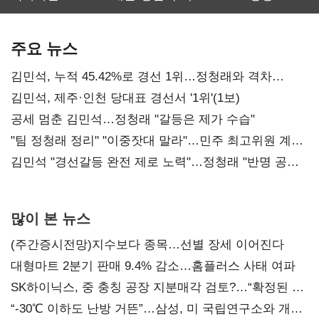
보관·평가·처분'
최대…에이전트
SKT 2분기 성장
기준은 숙제
AI 수익화 관건
본궤도
주요 뉴스
김민석, 누적 45.42%로 경선 1위…정청래와 격차
0.86%p(2보)
김민석, 제주·인천 당대표 경선서 '1위'(1보)
공세 멈춘 김민석…정청래 "갈등은 제가 수습"
"팀 정청래 정리" "이중잣대 말라"…민주 최고위원 계파
다툼 격화
김민석 "경선갈등 완전 제로 노력"…정청래 "반명 공세
사과부터"
많이 본 뉴스
(주간증시전망)지수보다 종목…선별 장세 이어진다
대형마트 2분기 판매 9.4% 감소…홈플러스 사태 여파
SK하이닉스, 중 충칭 공장 지분매각 검토?…“확정된 바
없어”
“-30℃ 이하도 난방 거뜬”…삼성, 미 국립연구소와 개발