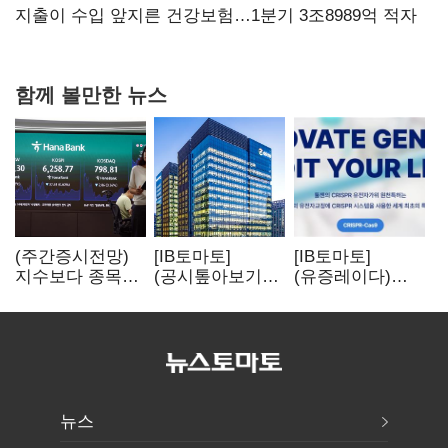
협력
지출이 수입 앞지른 건강보험…1분기 3조8989억 적자
함께 볼만한 뉴스
(주간증시전망)
[IB토마토]
[IB토마토]
지수보다 종목…
(공시톺아보기)
(유증레이다)
선별 장세
수주 공시, 왜
툴젠, 조달액
이어진다
바로 매출로
3분의 1 토막…
잡히지 않을까
특허소송
비용부터 챙긴다
뉴스