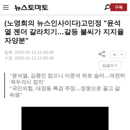
구독
(노영희의 뉴스인사이다)고민정 "윤석
열 젠더 갈라치기…갈등 불씨가 지지율
자양분"
입력: 2022-01-12 11:00:48
수정: 2022-01-12 11:00:48
답글쓰기
"윤석열, 김종인 없으니 이준석 뒤로 숨어…여전히
'꼭두각시 정치'
"국민의힘, 대장동 특검 주장…정쟁으로 끌고 갈
속셈"