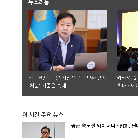
뉴스리듬
비트코인도 국가자산으로…'보관·평가
카카오, 
·처분' 기준은 숙제
최대…에이
이 시간 주요 뉴스
공급 속도전 외치더니…황희, 난