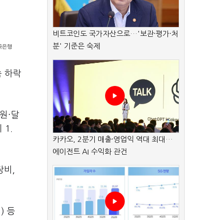
비트코인도 국가자산으로…'보관·평가·처
분' 기준은 숙제
한국은행
속 하락
원·달
 1.
카카오, 2분기 매출·영업익 역대 최대…
에이전트 AI 수익화 관건
장비,
) 등