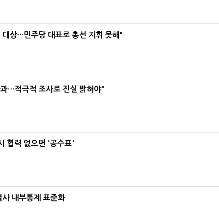
택' 대상…민주당 대표로 총선 지휘 못해"
사과…적극적 조사로 진실 밝혀야"
 협력 없으면 '공수표'
계열사 내부통제 표준화