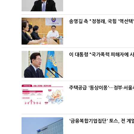
송영길 측 "정청래, 국힘 '역선
이 대통령 "국가폭력 피해자에 
주택공급 '동상이몽'…정부·서울시
'금융복합기업집단' 토스, 전 