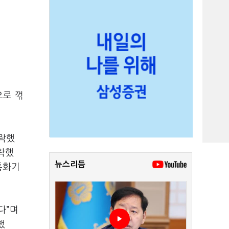
으로 꺾
하락했
하락했
뉴스리듬
약통화기
다”며
했