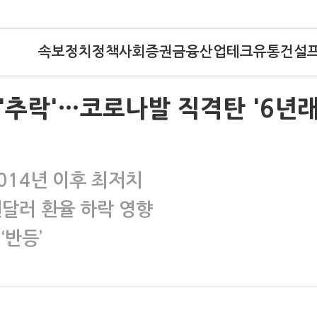
속보
정치
정책
사회
증권
금융
산업
테크
유통
건설
 '추락'…코로나발 직격탄 '6년
014년 이후 최저치
달러 환율 하락 영향
‘반등’