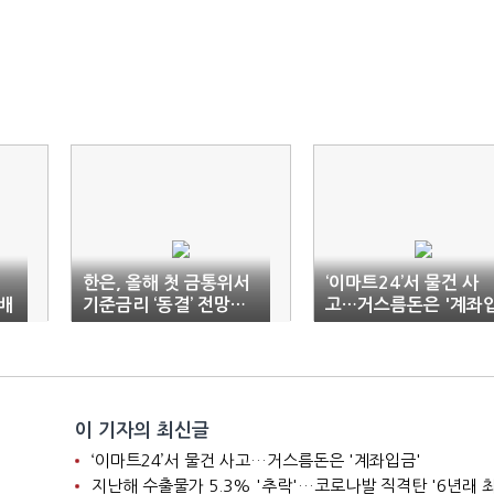
한은, 올해 첫 금통위서
‘이마트24’서 물건 사
배
기준금리 ‘동결’ 전망…
고…거스름돈은 '계좌
유동성 위기 해결 주목
금'
이 기자의 최신글
‘이마트24’서 물건 사고…거스름돈은 '계좌입금'
지난해 수출물가 5.3% '추락'…코로나발 직격탄 '6년래 