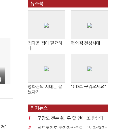
뉴스북
집다운 집이 필요하
편의점 전성시대
다
입
영화관의 시대는 끝
"CD로 구워오세요"
났다?
인기뉴스
1
구광모-젠슨 황, 두 달 만에 또 만난다…
로봇·AI 등 논...
최저'
2
비트코인도 국가자산으로…'보관·평가·