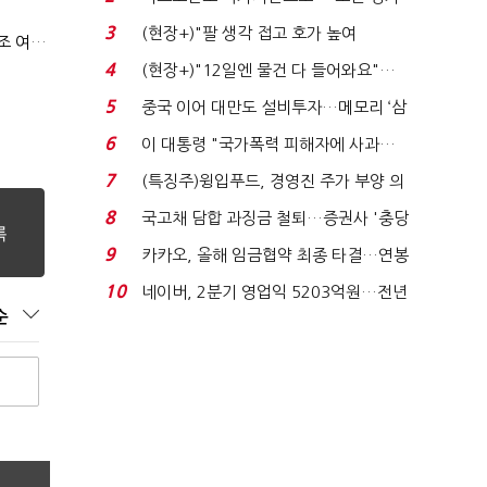
처분' 기준은 ...
3
(현장+)"팔 생각 접고 호가 높여
올 1분기도 은행 대출 문턱 높다…"중기·가계 대출 강화 기조 여전"
요"…'덜 똘똘한 한 채' 20...
4
(현장+)"12일엔 물건 다 들어와요"…
빈 매대 채우며 문 연 ...
5
중국 이어 대만도 설비투자…메모리 ‘삼
국전쟁’
6
이 대통령 "국가폭력 피해자에 사과…
적극적 조사로 진...
7
(특징주)윙입푸드, 경영진 주가 부양 의
지에 상한가...
8
국고채 담합 과징금 철퇴…증권사 '충당
금 폭탄' 우려...
9
카카오, 올해 임금협약 최종 타결…연봉
6.3% 인상·격려...
10
네이버, 2분기 영업익 5203억원…전년
순
비 0.2% 감소...