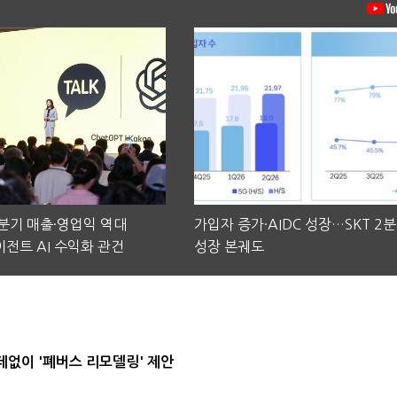
2분기 매출·영업익 역대
가입자 증가·AIDC 성장…SKT 2
전트 AI 수익화 관건
성장 본궤도
데없이 '폐버스 리모델링' 제안