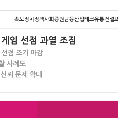
속보
정치
정책
사회
증권
금융
산업
테크
유통
건설
게임 선점 과열 조짐
 선점 조기 마감
찰 사례도
 신뢰 문제 확대