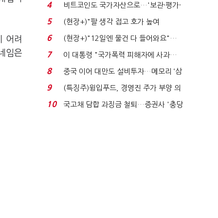
로봇·AI 등 논...
4
비트코인도 국가자산으로…'보관·평가·
처분' 기준은 ...
5
(현장+)"팔 생각 접고 호가 높여
요"…'덜 똘똘한 한 채' 20...
6
(현장+)"12일엔 물건 다 들어와요"…
기 어려
빈 매대 채우며 문 연 ...
닉네임은
7
이 대통령 "국가폭력 피해자에 사과…
적극적 조사로 진...
8
중국 이어 대만도 설비투자…메모리 ‘삼
국전쟁’
9
(특징주)윙입푸드, 경영진 주가 부양 의
지에 상한가...
10
국고채 담합 과징금 철퇴…증권사 '충당
금 폭탄' 우려...