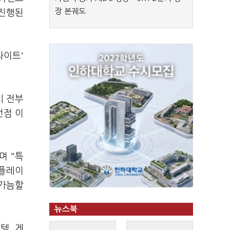
장 본궤도
 진행된
라이트'
시 전부
선점 이
며 "특
 플레이
 가늠할
뉴스북
템, 게