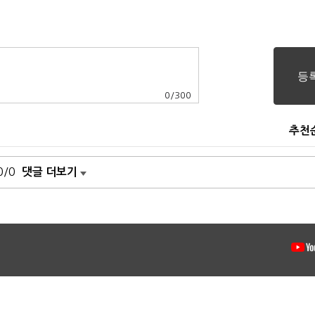
0
/
300
추천
0/0
댓글 더보기