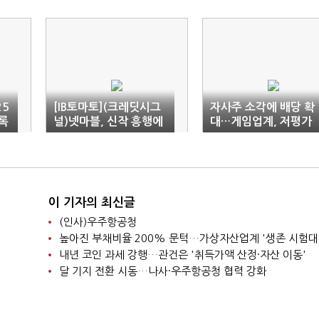
25
[IB토마토](크레딧시그
자사주 소각에 배당 확
록
널)넷마블, 신작 흥행에
대…게임업계, 저평가
차입부담 완화…신사옥
탈출 '안간힘'
변수
이 기자의 최신글
(인사)우주항공청
높아진 부채비율 200% 문턱…가상자산업계 '생존 시험대
내년 코인 과세 강행…관건은 '취득가액 산정·자산 이동'
달 기지 전환 시동…나사·우주항공청 협력 강화