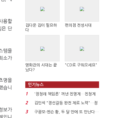
 사용할
집다운 집이 필요하
편의점 전성시대
임은 단
다
시스템을
 희소가
영화관의 시대는 끝
"CD로 구워오세요"
났다?
텐츠명을
인기뉴스
 했습니
1
'정청래 책임론' 꺼낸 친명계…친청계
는 추가투표 때리기...
2
김민석 "경선갈등 완전 제로 노력"…정
 정보가
청래 "반명 공세 사...
3
구광모-젠슨 황, 두 달 만에 또 만난다…
사례입니