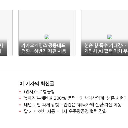
견사
카카오게임즈 공동대표
젠슨 황 특수 기대감…
계
전환…하반기 재편 시동
게임사 AI 협력 가치 부
각
이 기자의 최신글
(인사)우주항공청
높아진 부채비율 200% 문턱…가상자산업계 '생존 시험대
내년 코인 과세 강행…관건은 '취득가액 산정·자산 이동'
달 기지 전환 시동…나사·우주항공청 협력 강화