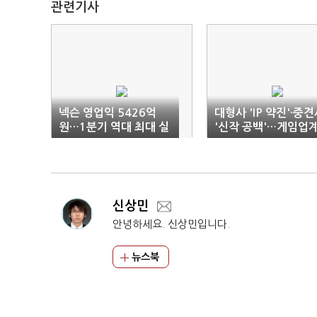
관련기사
넥슨 영업익 5426억
대형사 'IP 약진'·중
원…1분기 역대 최대 실
'신작 공백'…게임업
적
실적 '양극화'
신상민
안녕하세요. 신상민입니다.
뉴스북