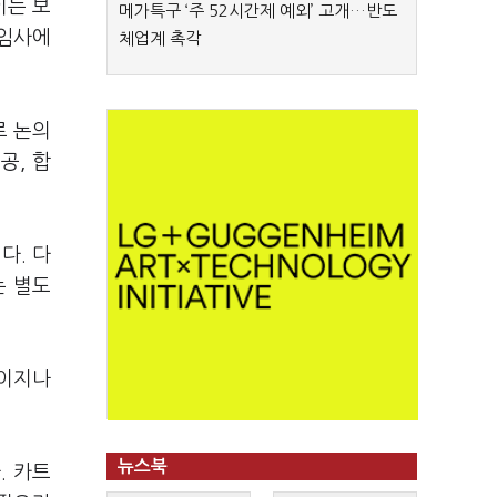
이는 보
메가특구 ‘주 52시간제 예외’ 고개…반도
게임사에
체업계 촉각
로 논의
공, 합
다. 다
는 별도
페이지나
뉴스북
. 카트