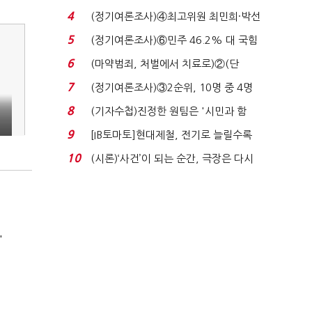
7%…일주일 만에 ...
4
(정기여론조사)④최고위원 최민희·박선
원 '양강'…서미...
5
(정기여론조사)⑥민주 46.2% 대 국힘
31.0%…오차범위 밖 ...
6
(마약범죄, 처벌에서 치료로)②(단
독)"마약은 전염병…여성...
7
(정기여론조사)③2순위, 10명 중 4명
'송영길'…정청래 '한 ...
8
(기자수첩)진정한 원팀은 '시민과 함
께'일 때 완성...
9
[IB토마토]현대제철, 전기로 늘릴수록
전기료 부담…저...
10
(시론)‘사건’이 되는 순간, 극장은 다시
살아난다...
'