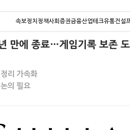
속보
정치
정책
사회
증권
금융
산업
테크
유통
건설
5년 만에 종료…게임기록 보존 
 정리 가속화
 논의 필요