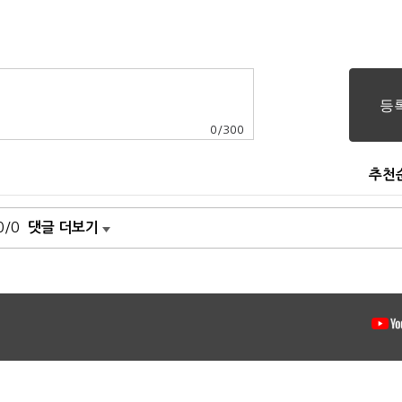
0
/
300
추천
0/0
댓글 더보기