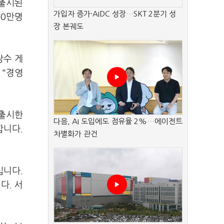
 출시된
가입자 증가·AIDC 성장…SKT 2분기 성
00만명
장 본궤도
장수 게
 "경영
 출시한
다음, AI 도입에도 점유율 2%…에이전트
합니다.
차별화가 관건
입니다.
다. 서