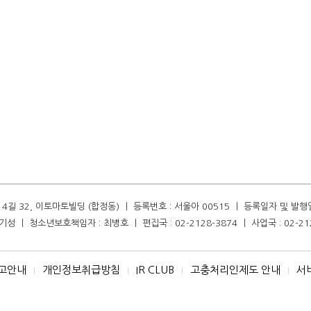
길 32, 이토마토빌딩 (합정동) ㅣ 등록번호 : 서울아 00515 ㅣ 등록일자 및 발행일자 :
성 ㅣ 청소년보호책임자 : 최병호 ㅣ 편집국 : 02-2128-3874 ㅣ 사업국 : 02-21
고안내
개인정보취급방침
IR CLUB
고충처리인제도 안내
서
I
I
I
I