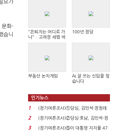
 필요가
 문화·
"은퇴자는 어디로 가
100년 정당
언했습니
나"…고려장 세법 비
판 확산
부동산 눈치게임
AI 잘 쓰는 신입을 찾
습니다
인기뉴스
1
(정기여론조사)①당심, 김민석·정청래
'초접전'…대통령 ...
2
(정기여론조사)②당심·호남, 김민석-정
청래 '초접전'...
3
(정기여론조사)⑤이 대통령 지지율 47.