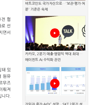
비트코인도 국가자산으로…'보관·평가·처
분' 기준은 숙제
휴전 협
화로 선
겹치면서
카카오, 2분기 매출·영업익 역대 최대…
에이전트 AI 수익화 관건
립돼 있
형 원유
호르무즈
 이뤄져
입니다.
가입자 증가·AIDC 성장…SKT 2분기 성