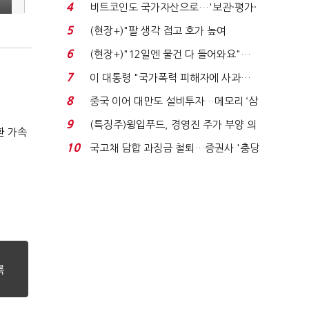
로봇·AI 등 논...
4
비트코인도 국가자산으로…'보관·평가·
처분' 기준은 ...
5
(현장+)"팔 생각 접고 호가 높여
요"…'덜 똘똘한 한 채' 20...
6
(현장+)"12일엔 물건 다 들어와요"…
빈 매대 채우며 문 연 ...
7
이 대통령 "국가폭력 피해자에 사과…
적극적 조사로 진...
8
중국 이어 대만도 설비투자…메모리 ‘삼
국전쟁’
9
(특징주)윙입푸드, 경영진 주가 부양 의
환 가속
지에 상한가...
10
국고채 담합 과징금 철퇴…증권사 '충당
금 폭탄' 우려...