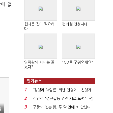
밖에 없
집다운 집이 필요하
편의점 전성시대
다
영화관의 시대는 끝
"CD로 구워오세요"
났다?
인기뉴스
1
'정청래 책임론' 꺼낸 친명계…친청계
는 추가투표 때리기...
2
김민석 "경선갈등 완전 제로 노력"…정
청래 "반명 공세 사...
3
구광모-젠슨 황, 두 달 만에 또 만난다…
엘