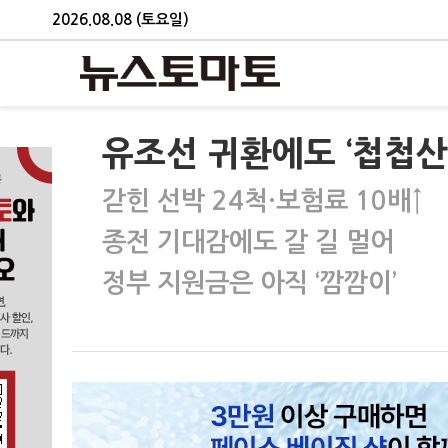
2026.08.08 (토요일)
유조선 귀환에도 ‘첩첩산
갇힌 선박 24척·보험료 10배↑
종전 기대감에도 갈 길 멀어
정부 지원금은 아직 ‘깜깜이’