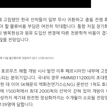
에 고립됐던 한국 선박들이 일부 무사 귀환하고 중동 전쟁 
야 할 물류비용 부담은 여전히 막대합니다. 통항 차질 장기
협의 병목현상과 원유 도입선 변경에 따른 천문학적 비용이 
않을 전망입니다.
해 10일 울산항으로 진입하고 있다. (사진=뉴시스)
 호르무즈 해협 개방 시사 발언 이후 페르시아만 내부에 고
조되는 분위기입니다. 국내의 경우
HMM(011200)
의 초대
항한 데 이어 SK해운의 액화천연가스(LNG) 운반선 1척도 
 1500척에서 최대 2000척의 선박이 갇혀 있어 개방이
능성까지 제기돼 완전한 정상화까지는 수개월이 소요될 전망
139명에 달합니다.