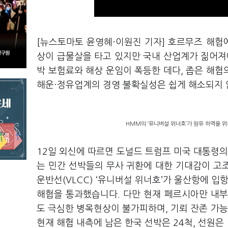
[뉴스토마토 윤영혜·이원진 기자] 호르무즈 해협
상이 급물살을 타고 있지만 국내 산업계가 짊어져
박 보험료와 해상 운임이 폭등한 데다, 좁은 해
해운·정유업계의 경영 불확실성은 쉽게 해소되지 
HMM의 ‘유니버설 위너호’가 원유 하역을 위
12일 외신에 따르면 도널드 트럼프 미국 대통령의
는 민간 선박들의 무사 귀환에 대한 기대감이 고
운반선(VLCC) ‘유니버설 위너호’가 울산항에 입
해협을 통과했습니다. 다만 현재 페르시아만 내부에
도 극심한 병목현상이 불가피하며, 기뢰 잔존 가
현재 해협 내측에 남은 한국 선박은 24척, 선원은 