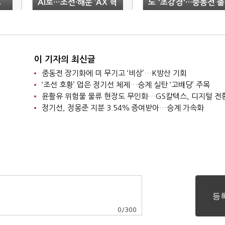
르
AI로…조선·해운 ‘AX 혁
도 '초강경'…중동전 출
신’ 속도
구 '깜깜'
이 기자의 최신글
중동전 장기화에 미 무기고 ‘비상’…K방산 기회
‘조선 호황’ 업은 정기선 체제…승계 실탄 ‘고배당’ 주목
윤활유 위험물 물류 현장도 무인화…GS칼텍스, 디지털 전
정기선, 정몽준 지분 3.54％ 증여받아…승계 가속화
0
/
300