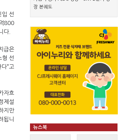
장 본궤도
진입 선
억800
니다.
 지급은
소형 선
한다”고
 카자흐
 정제설
재하지만
우려됩니
뉴스북