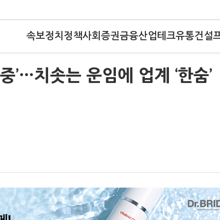
속보
정치
정책
사회
증권
금융
산업
테크
유통
건설
중’…치솟는 운임에 업계 ‘한숨’