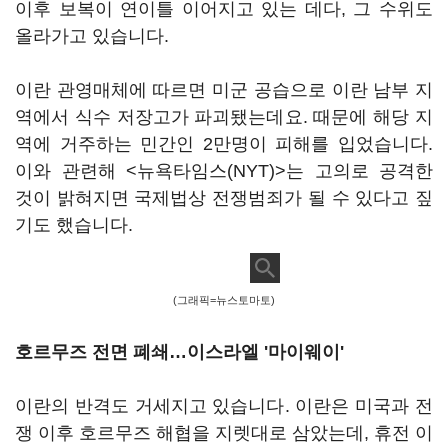
이후 보복이 연이틀 이어지고 있는 데다, 그 수위도
올라가고 있습니다.
이란 관영매체에 따르면 미군 공습으로 이란 남부 지
역에서 식수 저장고가 파괴됐는데요. 때문에 해당 지
역에 거주하는 민간인 2만명이 피해를 입었습니다.
이와 관련해 <뉴욕타임스(NYT)>는 고의로 공격한
것이 밝혀지면 국제법상 전쟁범죄가 될 수 있다고 짚
기도 했습니다.
(그래픽=뉴스토마토)
호르무즈 전면 폐쇄…이스라엘 '마이웨이'
이란의 반격도 거세지고 있습니다. 이란은 미국과 전
쟁 이후 호르무즈 해협을 지렛대로 삼았는데, 휴전 이