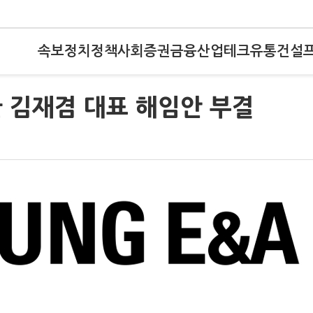
속보
정치
정책
사회
증권
금융
산업
테크
유통
건설
 김재겸 대표 해임안 부결