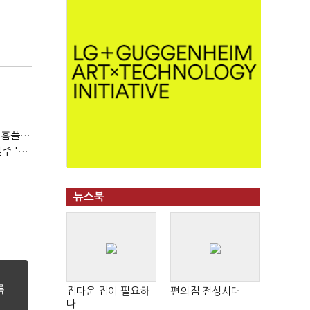
(현장+)"12일엔 물건 다 들어와요"…빈 매대 채우며 문 연 홈플러스
(SPC 민낯)②매출 늘어도 수익은 제자리…배스킨라빈스 점주 '속앓이'
뉴스북
집다운 집이 필요하
편의점 전성시대
다