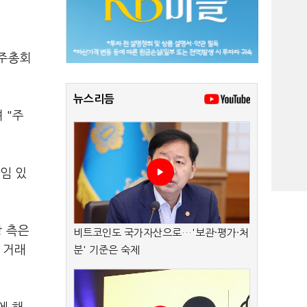
주주총회
뉴스리듬
 "주
임 있
광 측은
비트코인도 국가자산으로…'보관·평가·처
 거래
분' 기준은 숙제