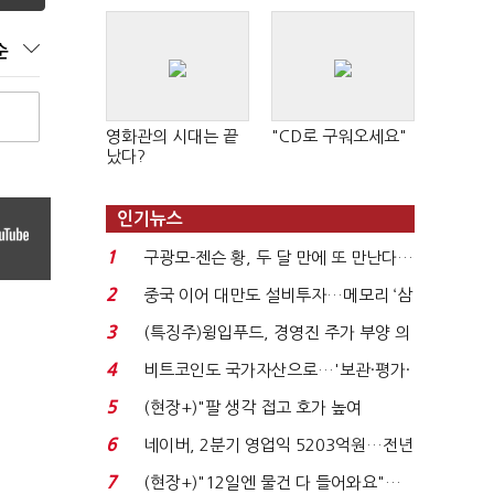
순
영화관의 시대는 끝
"CD로 구워오세요"
났다?
인기뉴스
1
구광모-젠슨 황, 두 달 만에 또 만난다…
로봇·AI 등 논...
2
중국 이어 대만도 설비투자…메모리 ‘삼
국전쟁’
3
(특징주)윙입푸드, 경영진 주가 부양 의
지에 상한가...
4
비트코인도 국가자산으로…'보관·평가·
처분' 기준은 ...
5
(현장+)"팔 생각 접고 호가 높여
요"…'덜 똘똘한 한 채' 20...
6
네이버, 2분기 영업익 5203억원…전년
비 0.2% 감소...
7
(현장+)"12일엔 물건 다 들어와요"…