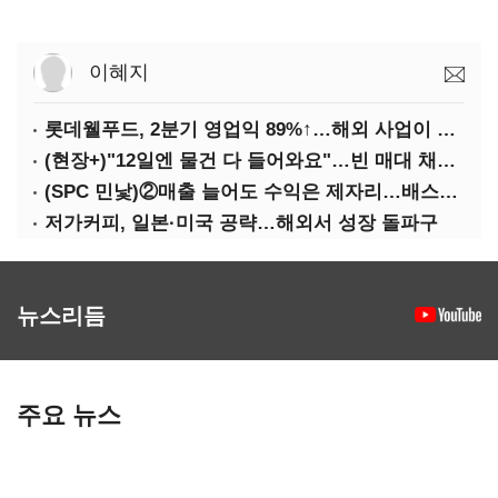
이혜지
롯데웰푸드, 2분기 영업익 89%↑…해외 사업이 실적 견인
(현장+)"12일엔 물건 다 들어와요"…빈 매대 채우며 문 연 홈플러스
(SPC 민낯)②매출 늘어도 수익은 제자리…배스킨라빈스 점주 '속앓이'
저가커피, 일본·미국 공략…해외서 성장 돌파구
뉴스리듬
주요 뉴스