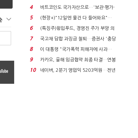
요"…'덜 똘똘한 한 채' 20...
4
비트코인도 국가자산으로…'보관·평가·
처분' 기준은 ...
5
(현장+)"12일엔 물건 다 들어와요"…
순
빈 매대 채우며 문 연 ...
6
(특징주)윙입푸드, 경영진 주가 부양 의
지에 상한가...
7
국고채 담합 과징금 철퇴…증권사 '충당
금 폭탄' 우려...
8
이 대통령 "국가폭력 피해자에 사과…
적극적 조사로 진...
9
카카오, 올해 임금협약 최종 타결…연봉
6.3% 인상·격려...
10
네이버, 2분기 영업익 5203억원…전년
비 0.2% 감소...