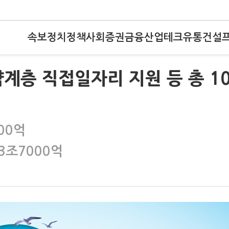
속보
정치
정책
사회
증권
금융
산업
테크
유통
건설
계층 직접일자리 지원 등 총 10
00억
3조7000억