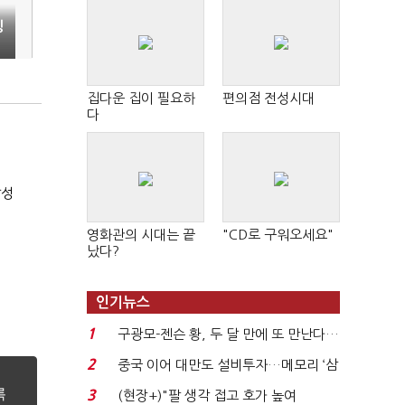
징
집다운 집이 필요하
편의점 전성시대
다
달성
영화관의 시대는 끝
"CD로 구워오세요"
났다?
인기뉴스
1
구광모-젠슨 황, 두 달 만에 또 만난다…
로봇·AI 등 논...
2
중국 이어 대만도 설비투자…메모리 ‘삼
국전쟁’
3
(현장+)"팔 생각 접고 호가 높여