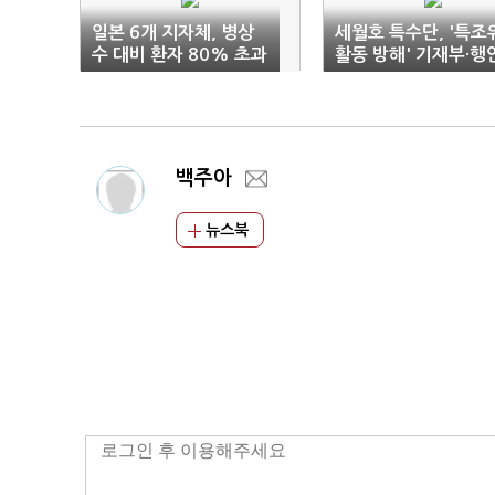
일본 6개 지자체, 병상
세월호 특수단, '특조
수 대비 환자 80% 초과
활동 방해' 기재부·행
부 압수수색(종합)
백주아
뉴스북