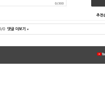
0
/
300
추천
0/0
댓글 더보기