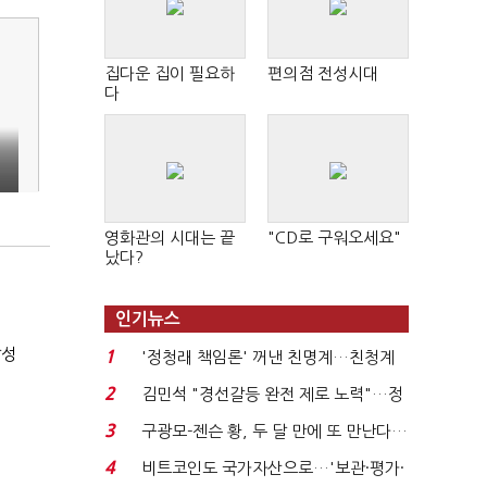
집다운 집이 필요하
편의점 전성시대
다
영화관의 시대는 끝
"CD로 구워오세요"
났다?
인기뉴스
달성
1
'정청래 책임론' 꺼낸 친명계…친청계
는 추가투표 때리기...
2
김민석 "경선갈등 완전 제로 노력"…정
청래 "반명 공세 사...
3
구광모-젠슨 황, 두 달 만에 또 만난다…
로봇·AI 등 논...
4
비트코인도 국가자산으로…'보관·평가·