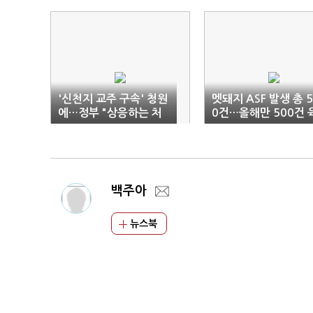
'신천지 교주 구속' 청원
멧돼지 ASF 발생 총 5
에…정부 "상응하는 처
0건…올해만 500건 
벌 이뤄질 것"
박
백주아
뉴스북