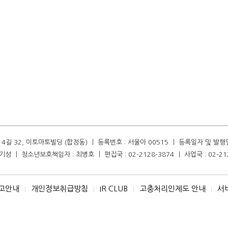
길 32, 이토마토빌딩 (합정동) ㅣ 등록번호 : 서울아 00515 ㅣ 등록일자 및 발행일자 :
성 ㅣ 청소년보호책임자 : 최병호 ㅣ 편집국 : 02-2128-3874 ㅣ 사업국 : 02-21
고안내
개인정보취급방침
IR CLUB
고충처리인제도 안내
서
I
I
I
I