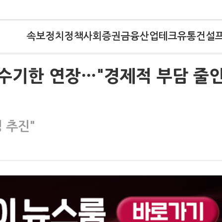
속보
정치
정책
사회
증권
금융
산업
테크
유통
건설
징수기한 연장…"경제적 부담 줄
 추진"