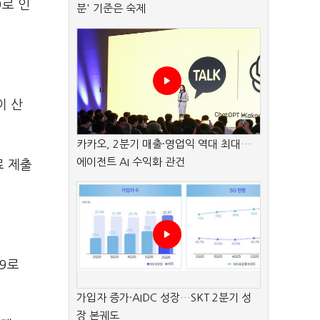
9로 인
분' 기준은 숙제
이 산
카카오, 2분기 매출·영업익 역대 최대…
에이전트 AI 수익화 관건
료 제출
9로
가입자 증가·AIDC 성장…SKT 2분기 성
장 본궤도