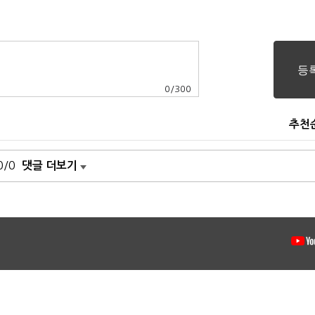
0
/
300
추천
0/0
댓글 더보기