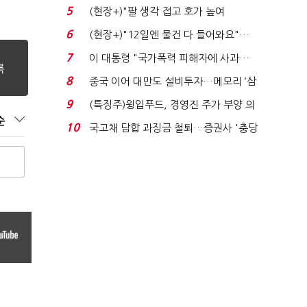
처분' 기준은 ...
5
(현장+)"팔 생각 접고 호가 높여
요"…'덜 똘똘한 한 채' 20...
6
(현장+)"12일엔 물건 다 들어와요"…
빈 매대 채우며 문 연 ...
7
이 대통령 "국가폭력 피해자에 사과…
적극적 조사로 진...
8
중국 이어 대만도 설비투자…메모리 ‘삼
국전쟁’
9
(특징주)윙입푸드, 경영진 주가 부양 의
순
지에 상한가...
10
국고채 담합 과징금 철퇴…증권사 '충당
금 폭탄' 우려...