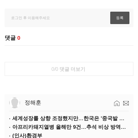
댓글
0
0/0
댓글 더보기
정해훈
세계성장률 상향 조정했지만…한국은 '중국발 살얼음판'
아프리카돼지열병 올해만 9건…추석 비상 방역에 '총력'
(인사)환경부