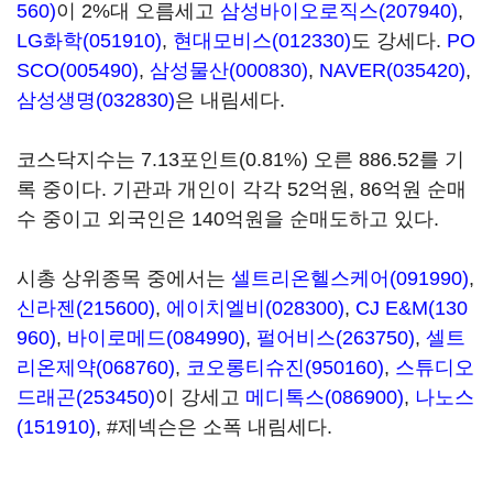
560)
이 2%대 오름세고
삼성바이오로직스(207940)
,
LG화학(051910)
,
현대모비스(012330)
도 강세다.
PO
SCO(005490)
,
삼성물산(000830)
,
NAVER(035420)
,
삼성생명(032830)
은 내림세다.
코스닥지수는 7.13포인트(0.81%) 오른 886.52를 기
록 중이다. 기관과 개인이 각각 52억원, 86억원 순매
수 중이고 외국인은 140억원을 순매도하고 있다.
시총 상위종목 중에서는
셀트리온헬스케어(091990)
,
신라젠(215600)
,
에이치엘비(028300)
,
CJ E&M(130
960)
,
바이로메드(084990)
,
펄어비스(263750)
,
셀트
리온제약(068760)
,
코오롱티슈진(950160)
,
스튜디오
드래곤(253450)
이 강세고
메디톡스(086900)
,
나노스
(151910)
, #제넥슨은 소폭 내림세다.