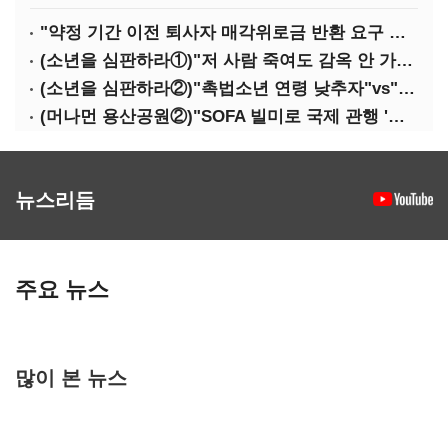
"약정 기간 이전 퇴사자 매각위로금 반환 요구 타당"
(소년을 심판하라①)"저 사람 죽여도 감옥 안 가죠"…법 비웃는 소년들
(소년을 심판하라②)"촉법소년 연령 낮추자"vs"안된다"…논쟁만 반복
(머나먼 용산공원②)"SOFA 빌미로 국제 관행 '오염자 부담원칙' 무시"
뉴스리듬
주요 뉴스
많이 본 뉴스