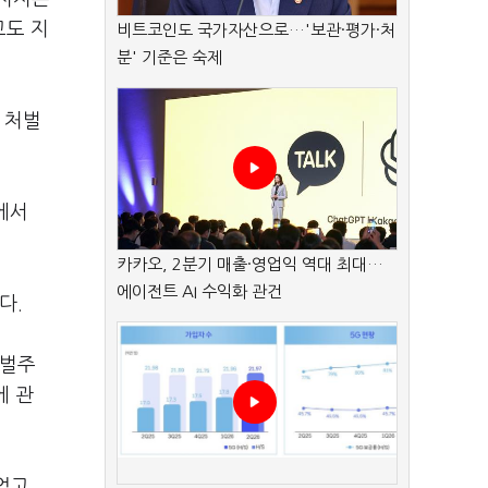
고도 지
비트코인도 국가자산으로…'보관·평가·처
분' 기준은 숙제
 처벌
에서
카카오, 2분기 매출·영업익 역대 최대…
에이전트 AI 수익화 관건
다.
엄벌주
에 관
없고