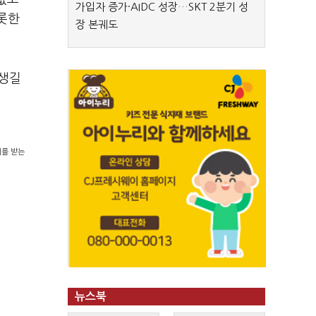
가입자 증가·AIDC 성장…SKT 2분기 성
비롯한
장 본궤도
 생길
의를 받는
뉴스북