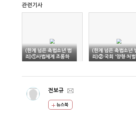
관련기사
(한계 넘은 촉법소년 범
(한계 넘은 촉법소년 
죄)①사법체계 조롱하
죄)② 국회 '양형·처벌
는 어린 범죄자들
강화'…대선 후보들은
관심 밖
전보규
뉴스북