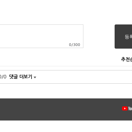
0
/
300
추천
0/0
댓글 더보기