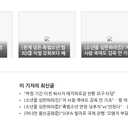
범
(한계 넘은 촉법소년 범
(소년을 심판하라①)"
죄)③ 처벌 강화보다 예
사람 죽여도 감옥 안 가
방·교정이 먼저
죠"…법 비웃는 소년들
이 기자의 최신글
"약정 기간 이전 퇴사자 매각위로금 반환 요구 타당"