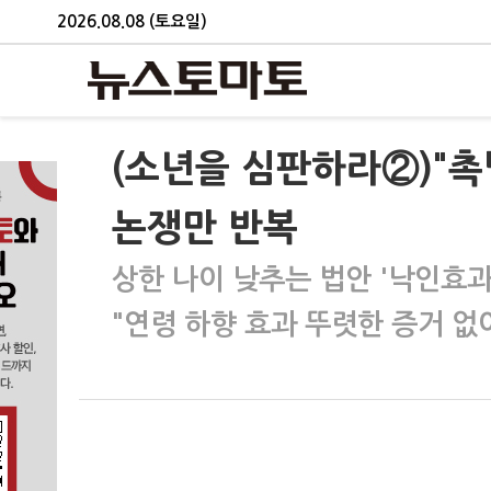
2026.08.08 (토요일)
(소년을 심판하라②)"촉
논쟁만 반복
상한 나이 낮추는 법안 '낙인효과
"연령 하향 효과 뚜렷한 증거 없