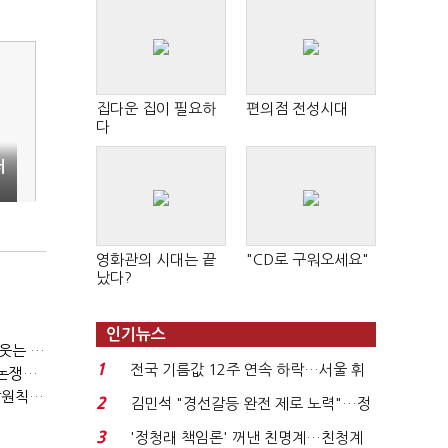
집다운 집이 필요하
편의점 전성시대
다
저
영화관의 시대는 끝
"CD로 구워오세요"
났다?
인기뉴스
(소년을 심판하라①)"저 사람 죽여도 감옥 안 가죠"…법 비웃는 소년들
1
전국 기름값 12주 연속 하락…서울 휘
(소년을 심판하라②)"촉법소년 연령 낮추자"vs"안된다"…논쟁만 반복
발윳값 1909원...
(머나먼 용산공원②)"SOFA 빌미로 국제 관행 '오염자 부담원칙' 무시"
2
김민석 "경선갈등 완전 제로 노력"…정
청래 "반명 공세 사...
3
'정청래 책임론' 꺼낸 친명계…친청계