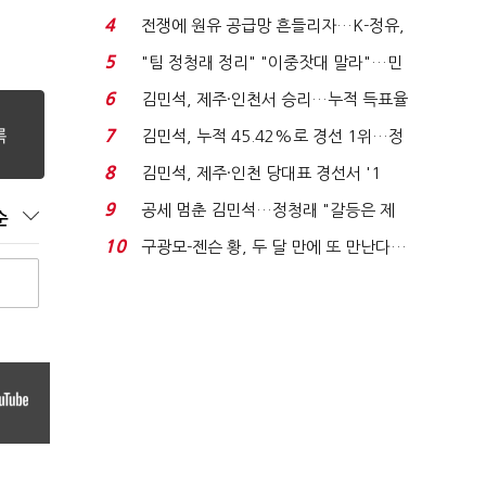
는 추가투표 때리기...
4
전쟁에 원유 공급망 흔들리자…K-정유,
에너지안보 핵심...
5
"팀 정청래 정리" "이중잣대 말라"…민
주 최고위원 계파 다...
6
김민석, 제주·인천서 승리…누적 득표율
'1위 탈환'(종합)...
7
김민석, 누적 45.42%로 경선 1위…정
청래와 격차 0.86%p(...
8
김민석, 제주·인천 당대표 경선서 '1
위'(1보)...
9
공세 멈춘 김민석…정청래 "갈등은 제
순
가 수습"
10
구광모-젠슨 황, 두 달 만에 또 만난다…
로봇·AI 등 논...