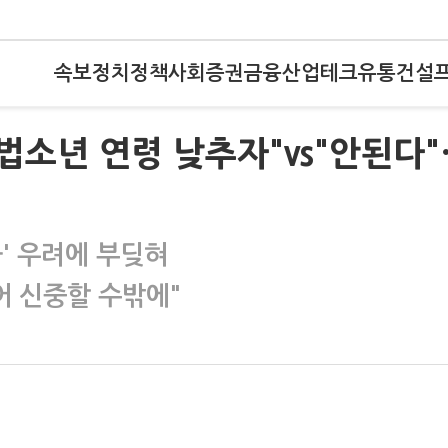
속보
정치
정책
사회
증권
금융
산업
테크
유통
건설
법소년 연령 낮추자"vs"안된다"
' 우려에 부딪혀
어 신중할 수밖에"