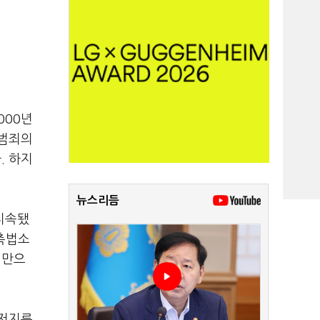
000년
 범죄의
. 하지
뉴스리듬
 지속됐
 촉법소
미만으
 저지른