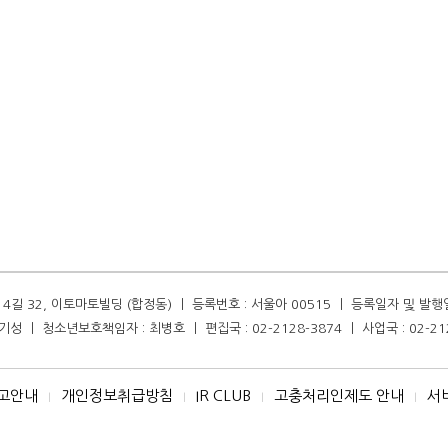
길 32, 이토마토빌딩 (합정동) ㅣ 등록번호 : 서울아 00515 ㅣ 등록일자 및 발행일자 :
성 ㅣ 청소년보호책임자 : 최병호 ㅣ 편집국 : 02-2128-3874 ㅣ 사업국 : 02-21
고안내
개인정보취급방침
IR CLUB
고충처리인제도 안내
서
I
I
I
I