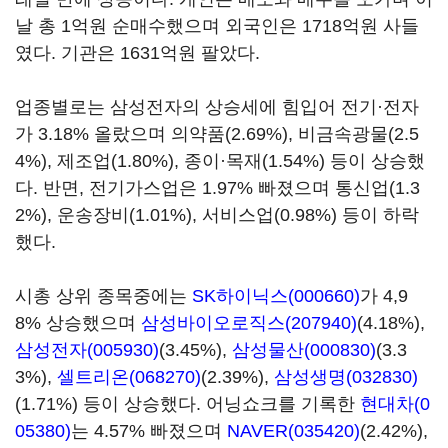
날 총 1억원 순매수했으며 외국인은 1718억원 사들
였다. 기관은 1631억원 팔았다.
업종별로는 삼성전자의 상승세에 힘입어 전기·전자
가 3.18% 올랐으며 의약품(2.69%), 비금속광물(2.5
4%), 제조업(1.80%), 종이·목재(1.54%) 등이 상승했
다. 반면, 전기가스업은 1.97% 빠졌으며 통신업(1.3
2%), 운송장비(1.01%), 서비스업(0.98%) 등이 하락
했다.
시총 상위 종목중에는
SK하이닉스(000660)
가 4,9
8% 상승했으며
삼성바이오로직스(207940)
(4.18%),
삼성전자(005930)
(3.45%),
삼성물산(000830)
(3.3
3%),
셀트리온(068270)
(2.39%),
삼성생명(032830)
(1.71%) 등이 상승했다. 어닝쇼크를 기록한
현대차(0
05380)
는 4.57% 빠졌으며
NAVER(035420)
(2.42%),