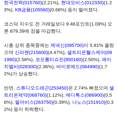
한국전력(015760)
(2.21%),
현대모비스(012330)
(1.2
3%),
KB금융(105560)
(0.66%) 등이 떨어졌다.
코스닥 지수도 전 거래일보다 9.46포인트(1.09%) 오
른 879.39에 장을 마감했다.
시총 상위 종목중에는
제넥신(095700)
이 5.81% 올랐
으며
신라젠(215600)
(4.47%),
셀트리온헬스케어(09
1990)
(2.56%),
코오롱티슈진(950160)
(2.50%),
에이
치엘비(028300)
(2.36%),
바이로메드(084990)
(1.7
2%)가 상승했다.
반면,
스튜디오드래곤(253450)
은 2.74% 빠졌으며
셀
트리온제약(068760)
(1.12%),
메디톡스(086900)
(0.5
6%),
펄어비스(263750)
(0.39%),
나노스(151910)
(0.3
2%) 등이 하락했다.