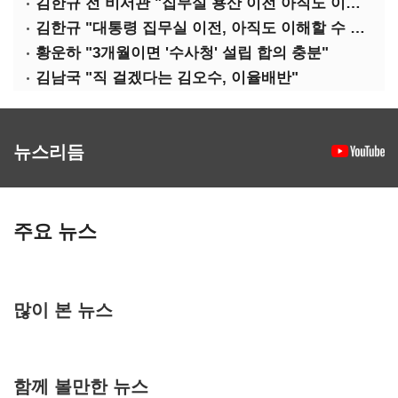
김한규 전 비서관 "집무실 용산 이전 아직도 이해 못 해…독단 우려"
김한규 "대통령 집무실 이전, 아직도 이해할 수 없는 결정"
황운하 "3개월이면 '수사청' 설립 합의 충분"
김남국 "직 걸겠다는 김오수, 이율배반"
뉴스리듬
주요 뉴스
많이 본 뉴스
함께 볼만한 뉴스