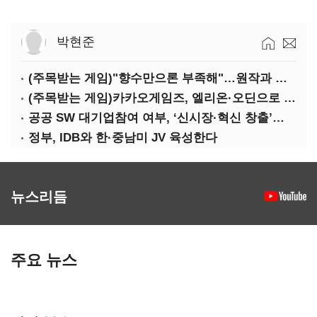
박현준
(주목받는 게임)"향수만으론 부족해"…원작과 차별화 성공한 '리니지M'
(주목받는 게임)카카오게임즈, 엘리온·오딘으로 MMORPG 투트랙 공세
공공 SW 대기업참여 여부, ‘신시장·혁신 창출’도 평가한다
정부, IDB와 한·중남미 JV 육성한다
뉴스리듬
주요 뉴스