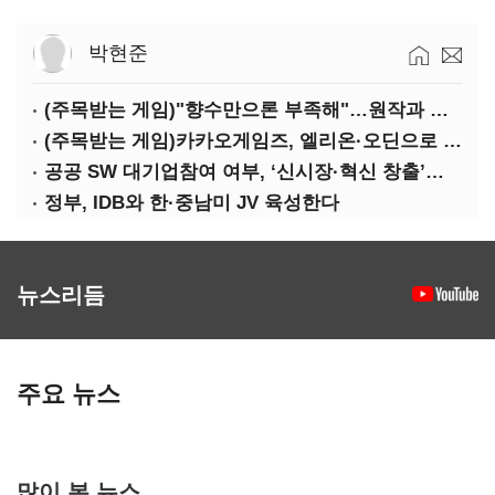
박현준
(주목받는 게임)"향수만으론 부족해"…원작과 차별화 성공한 '리니지M'
(주목받는 게임)카카오게임즈, 엘리온·오딘으로 MMORPG 투트랙 공세
공공 SW 대기업참여 여부, ‘신시장·혁신 창출’도 평가한다
정부, IDB와 한·중남미 JV 육성한다
뉴스리듬
주요 뉴스
많이 본 뉴스