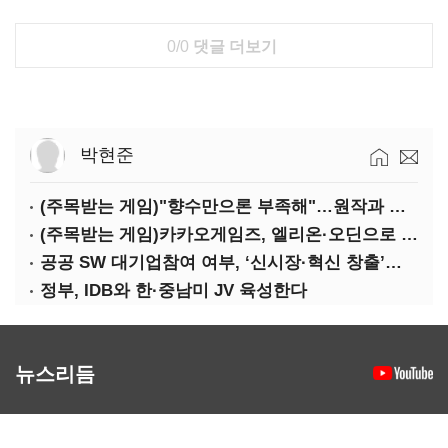
0/0
댓글 더보기
박현준
(주목받는 게임)"향수만으론 부족해"…원작과 차별화 성공한 '리니지M'
(주목받는 게임)카카오게임즈, 엘리온·오딘으로 MMORPG 투트랙 공세
공공 SW 대기업참여 여부, ‘신시장·혁신 창출’도 평가한다
정부, IDB와 한·중남미 JV 육성한다
뉴스리듬