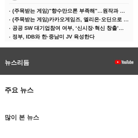
(주목받는 게임)"향수만으론 부족해"…원작과 차별화 성공한 '리니지M'
(주목받는 게임)카카오게임즈, 엘리온·오딘으로 MMORPG 투트랙 공세
공공 SW 대기업참여 여부, ‘신시장·혁신 창출’도 평가한다
정부, IDB와 한·중남미 JV 육성한다
뉴스리듬
주요 뉴스
많이 본 뉴스