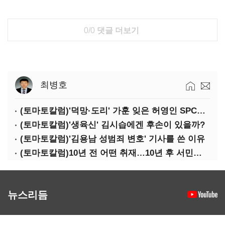
0/0
댓글 더보기
최병호
(토마토칼럼)'덕망·도리' 가훈 잊은 허영인 SPC그룹 회장
(토마토칼럼)'생육신' 김시습에겐 후손이 있을까?
(토마토칼럼)'김용남 성범죄 변호' 기사를 쓴 이유
(토마토칼럼)10년 전 어떤 취재…10년 후 서민석·박상용
뉴스리듬