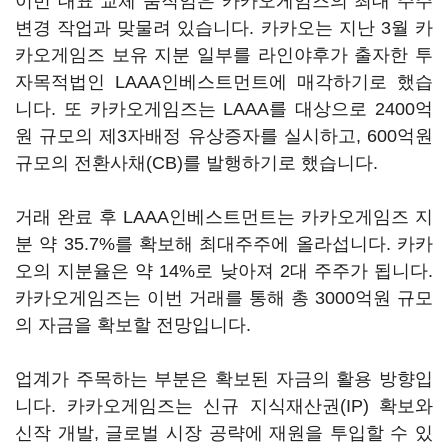
이번 대표 교체 움직임은 카카오게임즈의 최대 주주
변경 작업과 맞물려 있습니다. 카카오는 지난 3월 카
카오게임즈 보유 지분 일부를 라인야후가 출자한 투
자목적법인 LAAA인베스트먼트에 매각하기로 했습
니다. 또 카카오게임즈는 LAAA를 대상으로 2400억
원 규모의 제3자배정 유상증자를 실시하고, 600억원
규모의 전환사채(CB)를 발행하기로 했습니다.
거래 완료 후 LAAA인베스트먼트는 카카오게임즈 지
분 약 35.7%를 확보해 최대주주에 올라섭니다. 카카
오의 지분율은 약 14%로 낮아져 2대 주주가 됩니다.
카카오게임즈는 이번 거래를 통해 총 3000억원 규모
의 자금을 확보할 전망입니다.
업계가 주목하는 부분은 확보된 자금의 활용 방향입
니다. 카카오게임즈는 신규 지식재산권(IP) 확보와
신작 개발, 글로벌 시장 공략에 재원을 투입할 수 있