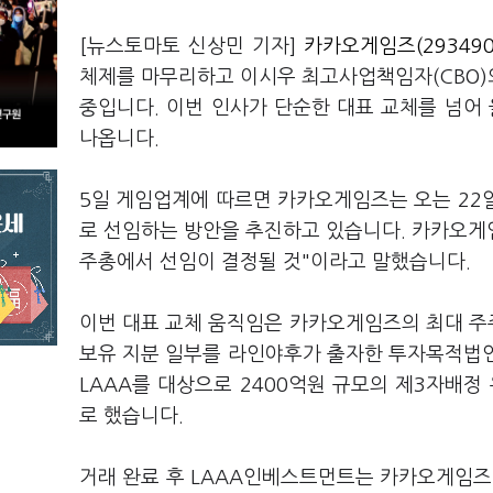
[뉴스토마토 신상민 기자]
카카오게임즈(293490
체제를 마무리하고 이시우 최고사업책임자(CBO)
중입니다. 이번 인사가 단순한 대표 교체를 넘어
나옵니다.
5일 게임업계에 따르면 카카오게임즈는 오는 22
로 선임하는 방안을 추진하고 있습니다. 카카오게임
주총에서 선임이 결정될 것"이라고 말했습니다.
이번 대표 교체 움직임은 카카오게임즈의 최대 주
보유 지분 일부를 라인야후가 출자한 투자목적법
LAAA를 대상으로 2400억원 규모의 제3자배정
로 했습니다.
거래 완료 후 LAAA인베스트먼트는 카카오게임즈 