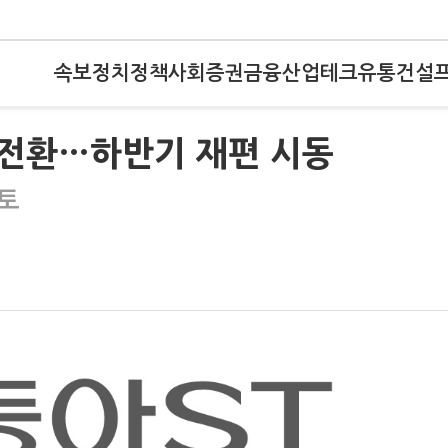
속보
정치
정책
사회
증권
금융
산업
테크
유통
건설
전환…하반기 재편 시동
토