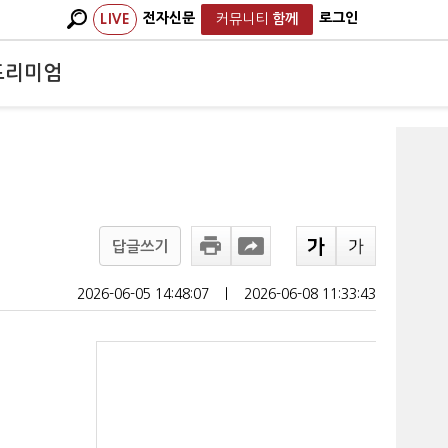
전자신문
로그인
LIVE
커뮤니티
함께
프리미엄
답글쓰기
2026-06-05 14:48:07
ㅣ
2026-06-08 11:33:43