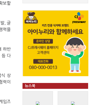
 확보할
발, 글
경쟁력을
해 하반
 등 다
잠식 상
 협력이
뉴스북
인게임즈