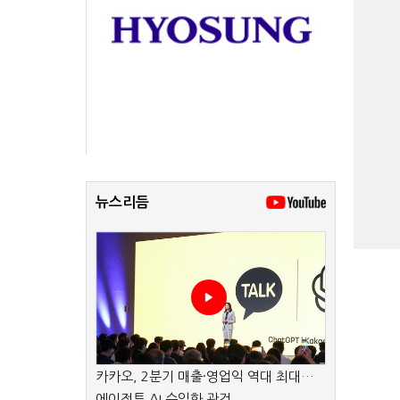
뉴스리듬
카카오, 2분기 매출·영업익 역대 최대…
에이전트 AI 수익화 관건