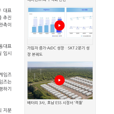
우 대표
을 추진
 관측이
공동대표
가입자 증가·AIDC 성장…SKT 2분기 성
릴 임시
장 본궤도
오게임즈
게임즈는
발행하기
배터리 3사, 호남 ESS 시장서 ‘격돌’
의 지분