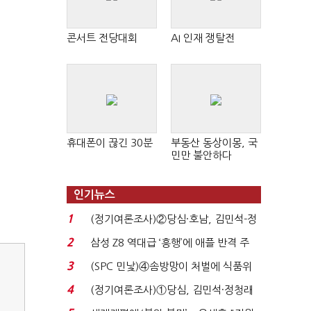
콘서트 전당대회
AI 인재 쟁탈전
휴대폰이 끊긴 30분
부동산 동상이몽, 국
민만 불안하다
인기뉴스
1
(정기여론조사)②당심·호남, 김민석-정
청래 '초접전'...
2
삼성 Z8 역대급 ‘흥행’에 애플 반격 주
목…9월 ‘폴...
3
(SPC 민낯)④솜방망이 처벌에 식품위
생법 위반 반복...
4
(정기여론조사)①당심, 김민석·정청래
'초접전'…대통령 ...