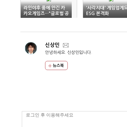
라인야후 품에 안긴 카
'사각지대' 게임업계
카오게임즈…"글로벌 공
ESG 본격화
략 가속화"
신상민
안녕하세요. 신상민입니다.
뉴스북