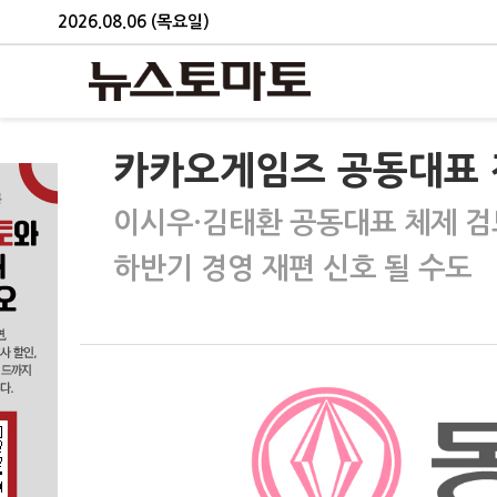
2026.08.06 (목요일)
카카오게임즈 공동대표 
이시우·김태환 공동대표 체제 검
하반기 경영 재편 신호 될 수도