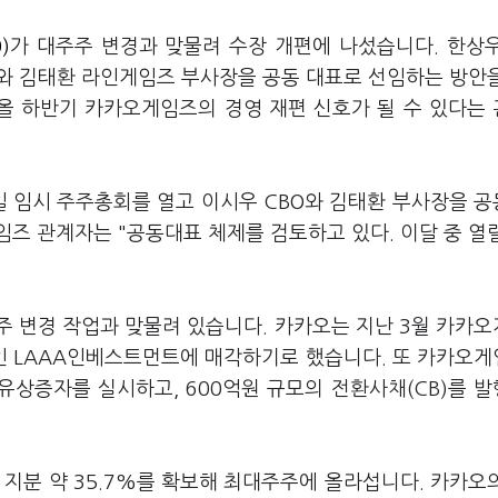
)
가 대주주 변경과 맞물려 수장 개편에 나섰습니다. 한상
와 김태환 라인게임즈 부사장을 공동 대표로 선임하는 방안
 올 하반기 카카오게임즈의 경영 재편 신호가 될 수 있다는
일 임시 주주총회를 열고 이시우 CBO와 김태환 부사장을 
즈 관계자는 "공동대표 체제를 검토하고 있다. 이달 중 열
주 변경 작업과 맞물려 있습니다. 카카오는 지난 3월 카카
인 LAAA인베스트먼트에 매각하기로 했습니다. 또 카카오
 유상증자를 실시하고, 600억원 규모의 전환사채(CB)를 
지분 약 35.7%를 확보해 최대주주에 올라섭니다. 카카오