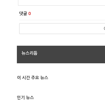
댓글
0
뉴스리듬
이 시간 주요 뉴스
인기 뉴스