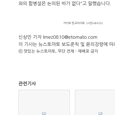
와의 합병설은 논의된 바가 없다"고 말했습니다.
카카오 판교아지트. (사진=뉴시스)
신상민 기자 lmez0810@etomato.com
이 기사는 뉴스토마토 보도준칙 및 윤리강령에 따
ⓒ 맛있는 뉴스토마토, 무단 전재 - 재배포 금지
관련기사