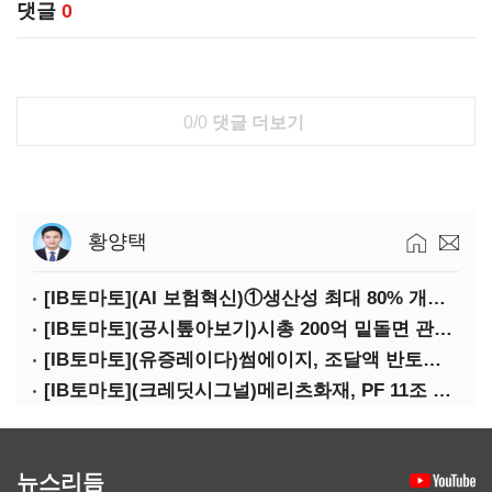
댓글
0
0/0
댓글 더보기
황양택
[IB토마토](AI 보험혁신)①생산성 최대 80% 개선…현실은 '실행 격차'
[IB토마토](공시톺아보기)시총 200억 밑돌면 관리종목…상폐 피하려면
[IB토마토](유증레이다)썸에이지, 조달액 반토막…시총 200억 못 넘으면 철회
[IB토마토](크레딧시그널)메리츠화재, PF 11조 노출…부동산 사업성 저하 우려
뉴스리듬