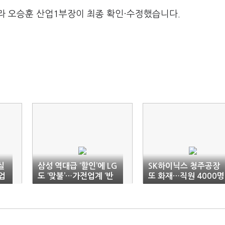
라 오승훈 산업1부장이 최종 확인·수정했습니다.
실
삼성 역대급 ‘할인’에 LG
SK하이닉스 청주공장
업
도 ‘맞불’…가전업계 ‘반
또 화재…직원 4000명
값 경쟁’
대피