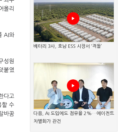
후 외부
끌어올리
 AI와
배터리 3사, 호남 ESS 시장서 ‘격돌’
“구성원
 덧붙였
입한다고
용할 수
 탈바꿈
다음, AI 도입에도 점유율 2%…에이전트
차별화가 관건