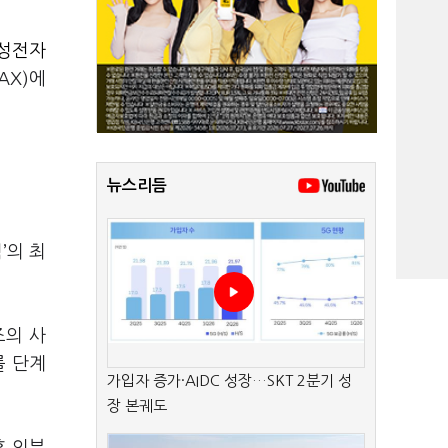
성전자
AX)에
뉴스리듬
’의 최
즈의 사
를 단계
가입자 증가·AIDC 성장…SKT 2분기 성
장 본궤도