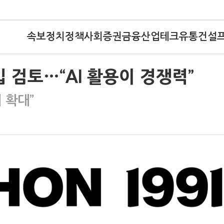
속보
정치
정책
사회
증권
금융
산업
테크
유통
건설
입 검토…“AI 활용이 경쟁력”
 확대”