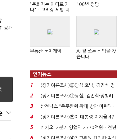
"은퇴자는 어디로 가
100년 정당
나"…고려장 세법 비
판 확산
장
’ 공개
부동산 눈치게임
AI 잘 쓰는 신입을 찾
습니다
인기뉴스
1
(정기여론조사)②당심·호남, 김민석-정
청래 '초접전'...
2
(정기여론조사)①당심, 김민석·정청래
'초접전'…대통령 ...
3
삼전닉스 “주주환원 확대 방안 마련”…
순
로이터에 성명...
4
(정기여론조사)⑤이 대통령 지지율 47.
7%…일주일 만에 ...
5
카카오, 2분기 영업익 2770억원…전년
비 36% 증가...
6
(정기여론조사)④최고위원 최민희·박선