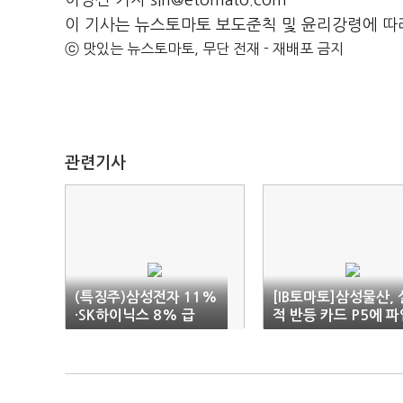
이명신 기자 sin@etomato.com
이 기사는 뉴스토마토 보도준칙 및 윤리강령에 따
ⓒ 맛있는 뉴스토마토, 무단 전재 - 재배포 금지
관련기사
(특징주)삼성전자 11%
[IB토마토]삼성물산, 
·SK하이닉스 8% 급
적 반등 카드 P5에 파
등…미 반도체 랠리 훈
암초…공기 지연 우려
풍