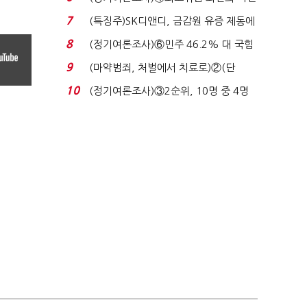
원 '양강'…서미...
7
(특징주)SK디앤디, 금감원 유증 제동에
장 초반 상한가...
8
(정기여론조사)⑥민주 46.2% 대 국힘
31.0%…오차범위 밖 ...
9
(마약범죄, 처벌에서 치료로)②(단
독)"마약은 전염병…여성...
10
(정기여론조사)③2순위, 10명 중 4명
'송영길'…정청래 '한 ...