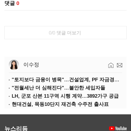
댓글
0
0/0
댓글 더보기
이수정
"토지보다 금융이 병목"…건설업계, PF 자금경색 해소 목소리
"전월세난 더 심해진다"…불안한 세입자들
LH, 군포 산본 11구역 시행 계약…3892가구 공급
현대건설, 목동10단지 재건축 수주전 출사표
뉴스리듬