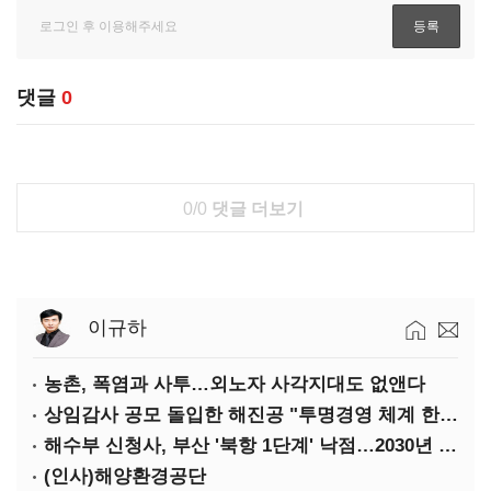
댓글
0
0/0
댓글 더보기
이규하
농촌, 폭염과 사투…외노자 사각지대도 없앤다
상임감사 공모 돌입한 해진공 "투명경영 체계 한층 강화"
해수부 신청사, 부산 '북항 1단계' 낙점…2030년 완공 목표
(인사)해양환경공단