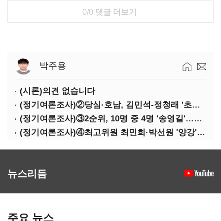
0/0
댓글 더보기
박주용
(시론)의견 없습니다
(정기여론조사)②당심·호남, 김민석-정청래 '초접전'
(정기여론조사)③2순위, 10명 중 4명 '송영길'…정청래 '한 자릿수'
(정기여론조사)④최고위원 최민희·박선원 '양강'…서미화·이성윤·임미애 뒤이어
뉴스리듬
주요 뉴스