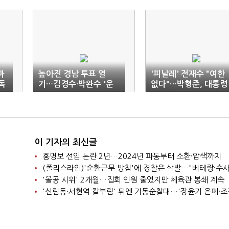
마
높아진 경남 투표 열
'피날레' 전재수 "여한
독
기…김경수·박완수 '운
없다"…박형준, 대통령
명의 밤'
때리기
이 기자의 최신글
홍명보 선임 논란 2년…2024년 파동부터 소환·압색까지
'올공 시위' 2개월…집회 인원 줄었지만 체육관 봉쇄 계속