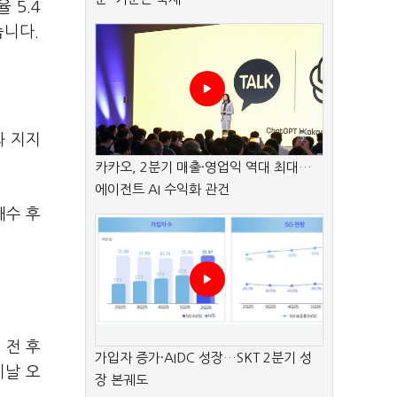
 5.4
습니다.
과 지지
카카오, 2분기 매출·영업익 역대 최대…
에이전트 AI 수익화 관건
재수 후
 전 후
가입자 증가·AIDC 성장…SKT 2분기 성
이날 오
장 본궤도