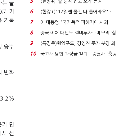
5
(현장+)"팔 생각 접고 호가 높여
차는 불
요"…'덜 똘똘한 한 채' 20...
0분 기
6
(현장+)"12일엔 물건 다 들어와요"…
빈 매대 채우며 문 연 ...
를 기록
7
이 대통령 "국가폭력 피해자에 사과…
적극적 조사로 진...
8
중국 이어 대만도 설비투자…메모리 ‘삼
국전쟁’
9
(특징주)윙입푸드, 경영진 주가 부양 의
빙 승부
지에 상한가...
10
국고채 담합 과징금 철퇴…증권사 '충당
금 폭탄' 우려...
의 변화
3.2%
중기 민
지사 선