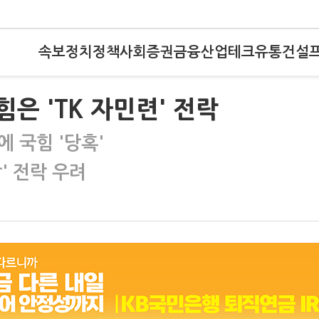
속보
정치
정책
사회
증권
금융
산업
테크
유통
건설
힘은 'TK 자민련' 전락
 국힘 '당혹'
' 전락 우려