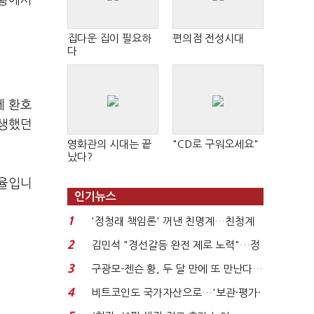
상황에서
집다운 집이 필요하
편의점 전성시대
다
께 환호
고생했던
영화관의 시대는 끝
"CD로 구워오세요"
났다?
표율입니
인기뉴스
1
'정청래 책임론' 꺼낸 친명계…친청계
는 추가투표 때리기...
2
김민석 "경선갈등 완전 제로 노력"…정
청래 "반명 공세 사...
3
구광모-젠슨 황, 두 달 만에 또 만난다…
로봇·AI 등 논...
4
비트코인도 국가자산으로…'보관·평가·
처분' 기준은 ...