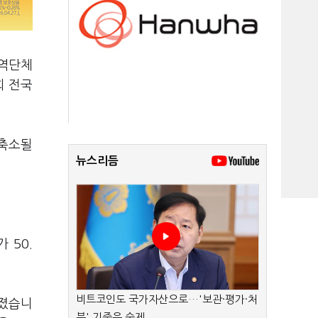
광역단체
회 전국
 축소될
뉴스리듬
 50.
비트코인도 국가자산으로…'보관·평가·처
어졌습니
분' 기준은 숙제