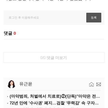
댓글
0
0/0
댓글 더보기
유근윤
(마약범죄, 처벌에서 치료로)②(단독)"마약은 전염병…여성 맞춤형 재활과정 개발 중"
72년 만에 '수사권' 폐지…검찰 '무력감' 속 구자현 사의