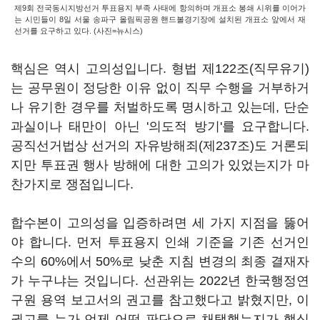
제9회 전국동시지방선거 투표용지 부족 사태에 항의하며 개표소 봉쇄 시위를 이어가
는 시민들이 8일 서울 송파구 올림픽공원 핸드볼경기장에 설치된 개표소 앞에서 재
선거를 요구하고 있다. (사진=뉴시스)
핵심은 역시 고의성입니다. 형법 제122조(직무유기)
는 공무원이 정당한 이유 없이 직무 수행을 거부하거
나 유기한 경우를 처벌하도록 명시하고 있는데, 단순
과실이나 태만이 아닌 '의도적 방기'를 요구합니다.
공직선거법상 선거의 자유방해죄(제237조)도 거론되
지만 투표권 행사 방해에 대한 고의가 있었는지가 마
찬가지로 쟁점입니다.
합수본이 고의성을 입증하려면 세 가지 지점을 뚫어
야 합니다. 먼저 투표용지 인쇄 기준을 기존 선거인
수의 60%에서 50%로 낮춘 지침 변경의 최종 결재자
가 누구냐는 것입니다. 선관위는 2022년 한국행정연
구원 용역 보고서의 권고를 참고했다고 밝혔지만, 이
권고를 누가 언제 어떤 판단으로 채택했는지가 핵심