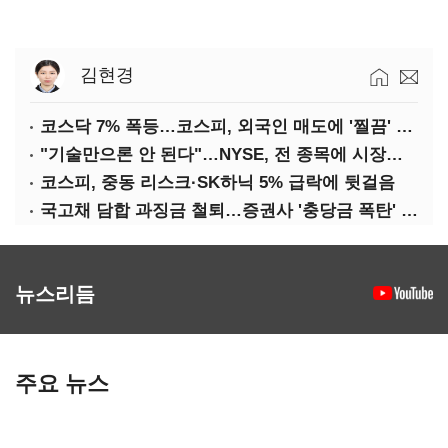
김현경
코스닥 7% 폭등…코스피, 외국인 매도에 '찔끔' 반등
"기술만으론 안 된다"…NYSE, 전 종목에 시장조성자 붙여 변동성 39%↓
코스피, 중동 리스크·SK하닉 5% 급락에 뒷걸음
국고채 담합 과징금 철퇴…증권사 '충당금 폭탄' 우려
뉴스리듬
주요 뉴스