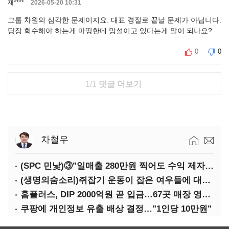
재****
2026-05-20 10:31
그룹 차원의 심각한 문제이지요. 대표 경질로 끝날 문제가 아닙니다.
당장 회수해야 하는게 마땅한데 망설이고 있다는게 말이 되나요?
0
0
1/1
댓글 더보기
차철우
(SPC 민낯)③"일매출 280만원 찍어도 수익 제자리"…점주 울리는 '상시 할인'
(생명의숨소리)쥐잡기 운동이 잡은 여우들에 대하여
홈플러스, DIP 2000억원 곧 입금…67곳 매장 영업 재개 예정
쿠팡에 개인정보 유출 배상 결정…"1인당 10만원"